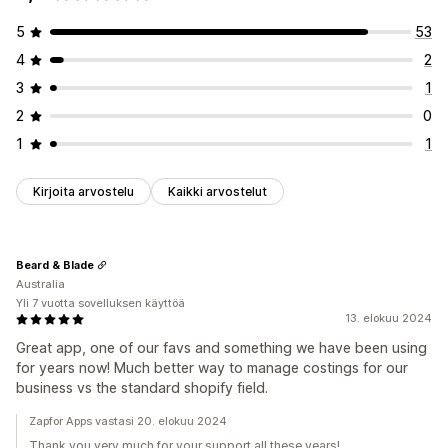
5
53
4
2
3
1
2
0
1
1
Kirjoita arvostelu
Kaikki arvostelut
Beard & Blade
Australia
Yli 7 vuotta sovelluksen käyttöä
13. elokuu 2024
Great app, one of our favs and something we have been using
for years now! Much better way to manage costings for our
business vs the standard shopify field.
Zapfor Apps vastasi 20. elokuu 2024
Thank you very much for your support all these years!