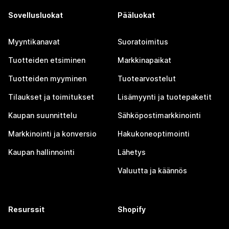
Sovellusluokat
Pääluokat
Myyntikanavat
Suoratoimitus
Tuotteiden etsiminen
Markkinapaikat
Tuotteiden myyminen
Tuotearvostelut
Tilaukset ja toimitukset
Lisämyynti ja tuotepaketit
Kaupan suunnittelu
Sähköpostimarkkinointi
Markkinointi ja konversio
Hakukoneoptimointi
Kaupan hallinnointi
Lähetys
Valuutta ja käännös
Resurssit
Shopify