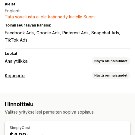
Kielet
Englanti
Tätä sovellusta ei ole käännetty kielelle Suomi
Toimii seuraavan kanssa:
Facebook Ads
Google Ads
Pinterest Ads
Snapchat Ads
TikTok Ads
Luokat
Analytiikka
Näytä ominaisuudet
Asiakkaiden käyttäytyminen
Kirjanpito
Näytä ominaisuudet
Reaaliaikainen seuranta
Talousraportit
Markkinointi ja myynti
Myynti ja hyvitykset
Myyntivero
Kuluseuranta
Voittoa koskevat tiedot
Hinnoittelu
Palautukset ja vaihdot
Valitse yrityksellesi parhaiten sopiva sopimus.
Myytyjen tuotteiden kustannusten seuranta
Kuvalliset materiaalit ja raportit
Tehokkuuden dashboard
Analytiikan dashboard
Tietojen vienti
SimplyCost
Historiallinen analyysi
Ilmoitukset
GDPR:n noudattaminen
Taloustoiminnot