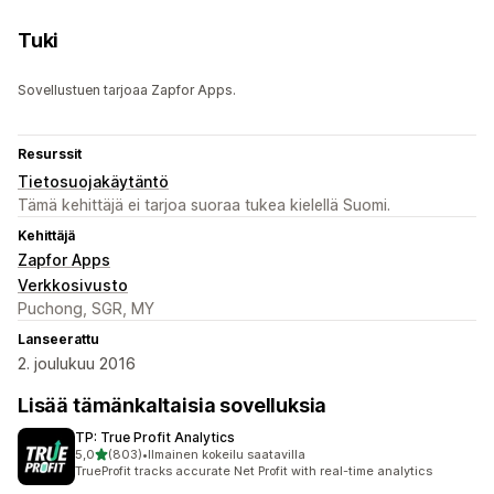
Tuki
Sovellustuen tarjoaa Zapfor Apps.
Resurssit
Tietosuojakäytäntö
Tämä kehittäjä ei tarjoa suoraa tukea kielellä Suomi.
Kehittäjä
Zapfor Apps
Verkkosivusto
Puchong, SGR, MY
Lanseerattu
2. joulukuu 2016
Lisää tämänkaltaisia sovelluksia
TP: True Profit Analytics
/ 5 tähteä
5,0
(803)
•
Ilmainen kokeilu saatavilla
803 arvostelua yhteensä
TrueProfit tracks accurate Net Profit with real-time analytics