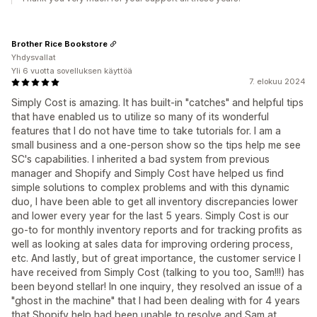
Brother Rice Bookstore
Yhdysvallat
Yli 6 vuotta sovelluksen käyttöä
7. elokuu 2024
Simply Cost is amazing. It has built-in "catches" and helpful tips
that have enabled us to utilize so many of its wonderful
features that I do not have time to take tutorials for. I am a
small business and a one-person show so the tips help me see
SC's capabilities. I inherited a bad system from previous
manager and Shopify and Simply Cost have helped us find
simple solutions to complex problems and with this dynamic
duo, I have been able to get all inventory discrepancies lower
and lower every year for the last 5 years. Simply Cost is our
go-to for monthly inventory reports and for tracking profits as
well as looking at sales data for improving ordering process,
etc. And lastly, but of great importance, the customer service I
have received from Simply Cost (talking to you too, Sam!!!) has
been beyond stellar! In one inquiry, they resolved an issue of a
"ghost in the machine" that I had been dealing with for 4 years
that Shopify help had been unable to resolve and Sam at