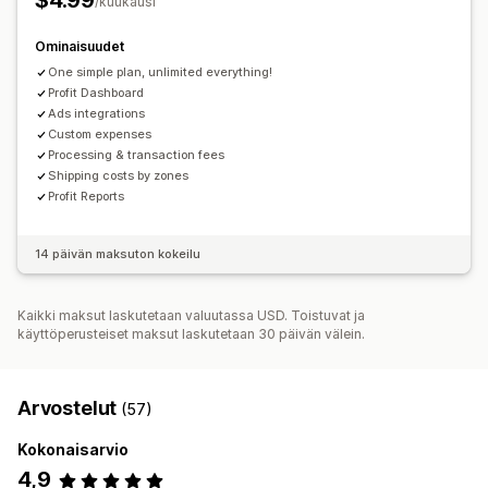
$4.99
/kuukausi
Varastopäivitykset
Monta valuuttaa
Monikanavainen
Ominaisuudet
Automaattinen tietojen synkronointi
One simple plan, unlimited everything!
Tilauksen tiedot
Maksutapahtumat
Varasto ja tuote
Profit Dashboard
Reaaliaikainen varaston synkronointi
Ads integrations
Hinnoittelu
Custom expenses
Historiallisen tiedon tuonti
Processing & transaction fees
Shipping costs by zones
Profit Reports
14 päivän maksuton kokeilu
Kaikki maksut laskutetaan valuutassa USD. Toistuvat ja
käyttöperusteiset maksut laskutetaan 30 päivän välein.
Arvostelut
(57)
Kokonaisarvio
4,9