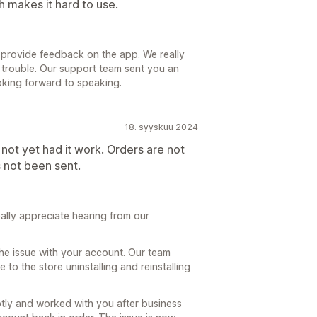
 makes it hard to use.
 provide feedback on the app. We really
d trouble. Our support team sent you an
oking forward to speaking.
18. syyskuu 2024
e not yet had it work. Orders are not
s not been sent.
lly appreciate hearing from our
he issue with your account. Our team
to the store uninstalling and reinstalling
ly and worked with you after business