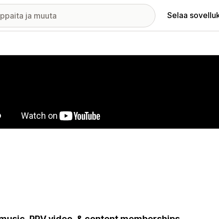
Selaa sovellu
elykuvagalleria
 music, PPV video, & content memberships