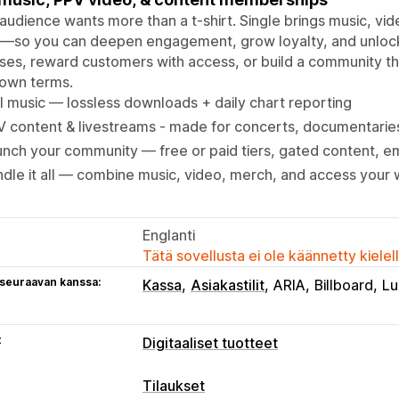
audience wants more than a t-shirt. Single brings music, vi
e—so you can deepen engagement, grow loyalty, and unloc
ses, reward customers with access, or build a community t
 own terms.
l music — lossless downloads + daily chart reporting
 content & livestreams - made for concerts, documentaries,
nch your community — free or paid tiers, gated content, ema
dle it all — combine music, video, merch, and access your
Englanti
Tätä sovellusta ei ole käännetty kiele
 seuraavan kanssa:
Kassa
Asiakastilit
ARIA
Billboard
Lu
t
Digitaaliset tuotteet
Tuotetyypit
Tilaukset