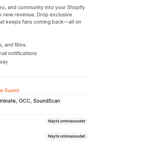
deo, and community into your Shopify
k new revenue. Drop exclusive
hat keeps fans coming back—all on
 and films.
il notifications
 way
lle Suomi
minate
OCC
SoundScan
Näytä ominaisuudet
Näytä ominaisuudet