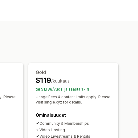
ot
stilaukset
Jäsenyydet
taus (siirto)
Kiitos-sivu
Latausrajat
set tuotteet
Fyysiset tuotteet
sti isännöidyt
Porrastettu hinnoittelu
Freemium
maksu
Mukautettu hinnoittelu
Gold
$119
/kuukausi
tai $1,188/vuosi ja säästä 17 %
y. Please
Usage Fees & content limits apply. Please
visit single.xyz for details.
Ominaisuudet
Community & Memberships
Video Hosting
Video Livestreams & Rentals