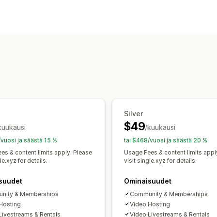
Ääni
Kurssit
Digitaalinen taide
Vide
Toistotilaustyypit
Latausten hallinnointi
Kuratoidut toistotilaukset
Käyttöoikeu
Sähköpostien toimittaminen
Joukkola
Tuotepaketit
Tilauslaatikot
Digitaali
Striimaus
Analytiikka
SMTP
Ulkoise
Mukautetut toistotilaukset
Amazon S3 -tallennustila
Hinnoitteluvaihtoehdot
Tiedostojen turvallisuus
Toistuvat maksut
Kiinteä hinnoittelu
Tiedoston isännöinti
Käyttöperusteinen hinnoittelu
Kerta
Silver
$49
kuukausi
/kuukausi
/vuosi ja säästä 15 %
tai $468/vuosi ja säästä 20 %
es & content limits apply. Please
Usage Fees & content limits appl
le.xyz for details.
visit single.xyz for details.
suudet
Ominaisuudet
nity & Memberships
Community & Memberships
Hosting
Video Hosting
Livestreams & Rentals
Video Livestreams & Rentals