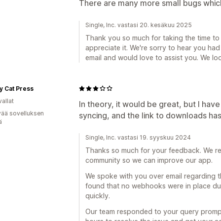
There are many more small bugs which
Single, Inc. vastasi 20. kesäkuu 2025
Thank you so much for taking the time to
appreciate it. We're sorry to hear you ha
email and would love to assist you. We lo
y Cat Press
allat
In theory, it would be great, but I hav
vää sovelluksen
syncing, and the link to downloads ha
ä
Single, Inc. vastasi 19. syyskuu 2024
Thanks so much for your feedback. We rea
community so we can improve our app.
We spoke with you over email regarding t
found that no webhooks were in place due 
quickly.
Our team responded to your query prompt