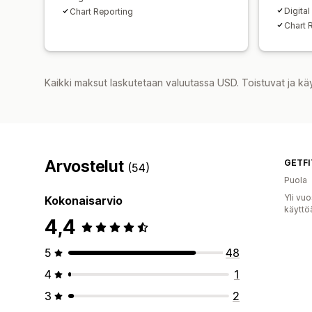
Digita
Chart Reporting
Chart 
Kaikki maksut laskutetaan valuutassa USD. Toistuvat ja kä
Arvostelut
GETFI
(54)
Puola
Yli vu
Kokonaisarvio
käyttö
4,4
5
48
4
1
3
2