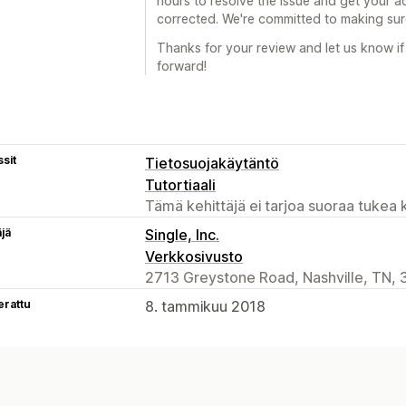
hours to resolve the issue and get your a
corrected. We're committed to making sur
Thanks for your review and let us know if
forward!
sit
Tietosuojakäytäntö
Tutortiaali
Tämä kehittäjä ei tarjoa suoraa tukea k
äjä
Single, Inc.
Verkkosivusto
2713 Greystone Road, Nashville, TN, 
erattu
8. tammikuu 2018