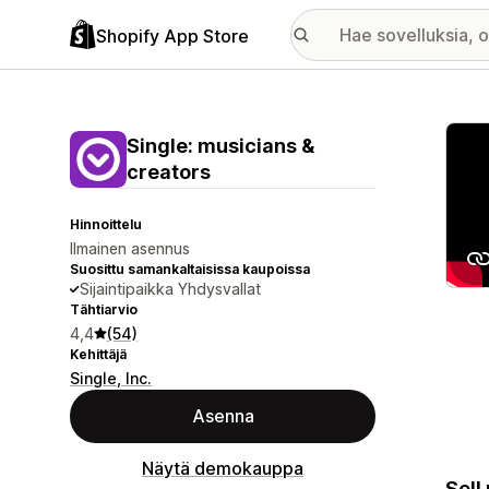
Shopify App Store
Esitt
Single: musicians &
creators
Hinnoittelu
Ilmainen asennus
Suosittu samankaltaisissa kaupoissa
Sijaintipaikka Yhdysvallat
Tähtiarvio
4,4
(54)
Kehittäjä
Single, Inc.
Asenna
Näytä demokauppa
Sell