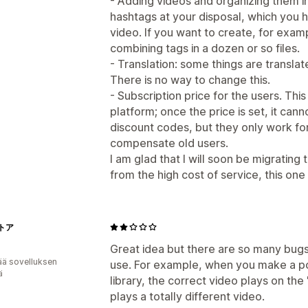
- Adding videos and organizing them in
hashtags at your disposal, which you 
video. If you want to create, for examp
combining tags in a dozen or so files.
- Translation: some things are transla
There is no way to change this.
- Subscription price for the users. This
platform; once the price is set, it ca
discount codes, but they only work fo
compensate old users.
I am glad that I will soon be migratin
from the high cost of service, this one 
トア
Great idea but there are so many bugs
ää sovelluksen
use. For example, when you make a po
ä
library, the correct video plays on the 
plays a totally different video.