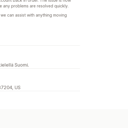
ccount back in order. The issue is now
e any problems are resolved quickly.
 we can assist with anything moving
ielellä Suomi.
37204, US