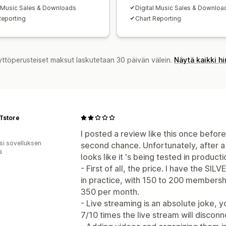
l Music Sales & Downloads
Digital Music Sales & Downloa
Reporting
Chart Reporting
yttöperusteiset maksut laskutetaan 30 päivän välein.
Näytä kaikki h
Tstore
I posted a review like this once before
osi sovelluksen
second chance. Unfortunately, after a y
ä
looks like it 's being tested in producti
- First of all, the price. I have the SIL
in practice, with 150 to 200 membershi
350 per month.
- Live streaming is an absolute joke, 
7/10 times the live stream will disconn