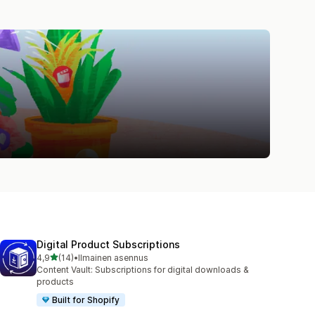
Digital Product Subscriptions
/ 5 tähteä
4,9
(14)
•
Ilmainen asennus
14 arvostelua yhteensä
Content Vault: Subscriptions for digital downloads &
products
Built for Shopify