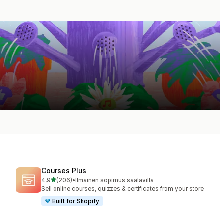
Courses Plus
/ 5 tähteä
4,9
(206)
•
Ilmainen sopimus saatavilla
206 arvostelua yhteensä
Sell online courses, quizzes & certificates from your store
Built for Shopify