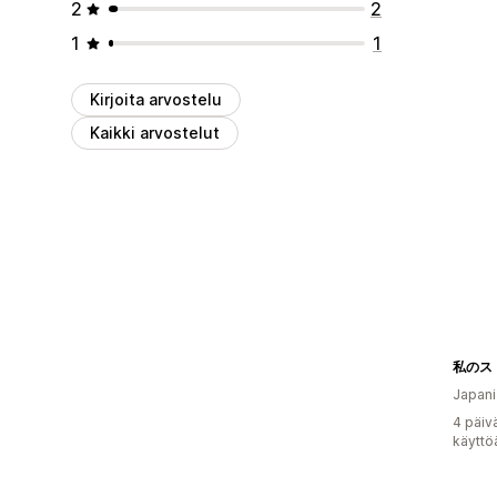
2
2
1
1
Kirjoita arvostelu
Kaikki arvostelut
私のス
Japani
4 päiv
käyttö