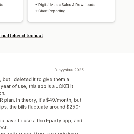
ds
Digital Music Sales & Downloads
Chart Reporting
innoitteluvaihtoehdot
8. syyskuu 2025
, but I deleted it to give them a
ear of use, this app is a JOKE! It
on.
VER plan. In theory, it's $49/month, but
ps, the bills fluctuate around $250-
you have to use a third-party app, and
ect.