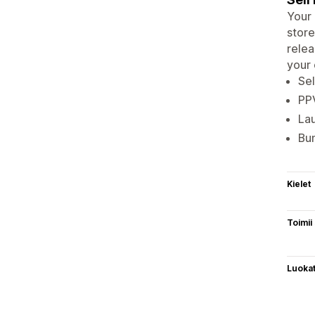
Your 
stor
relea
your
Sel
PPV
Lau
Bun
Kielet
Toimii
Luoka