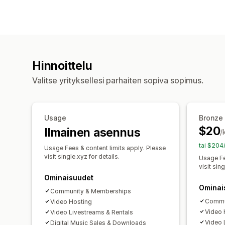
Hinnoittelu
Valitse yrityksellesi parhaiten sopiva sopimus.
Usage
Bronze
$20
Ilmainen asennus
/
tai $204
Usage Fees & content limits apply. Please
visit single.xyz for details.
Usage Fe
visit sing
Ominaisuudet
Ominai
Community & Memberships
Commu
Video Hosting
Video 
Video Livestreams & Rentals
Video 
Digital Music Sales & Downloads