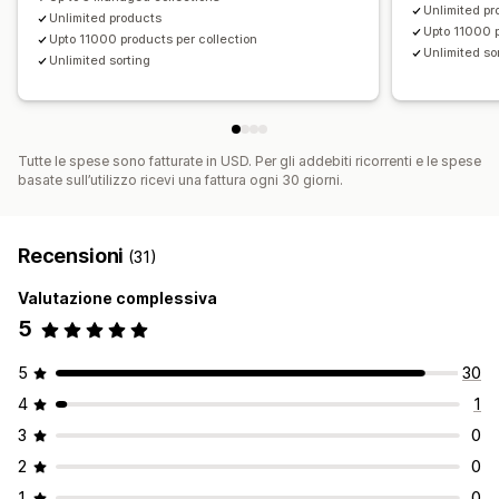
Unlimited pr
Unlimited products
Upto 11000 p
Upto 11000 products per collection
Unlimited so
Unlimited sorting
Tutte le spese sono fatturate in USD. Per gli addebiti ricorrenti e le spese
basate sull’utilizzo ricevi una fattura ogni 30 giorni.
Recensioni
(31)
Valutazione complessiva
5
5
30
4
1
3
0
2
0
1
0