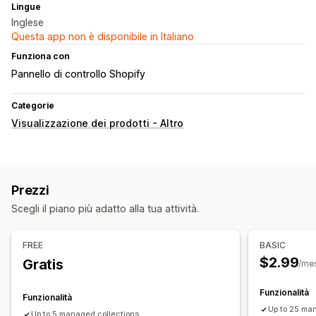
Lingue
Inglese
Questa app non è disponibile in Italiano
Funziona con
Pannello di controllo Shopify
Categorie
Visualizzazione dei prodotti - Altro
Prezzi
Scegli il piano più adatto alla tua attività.
FREE
BASIC
$2.99
Gratis
/me
Funzionalità
Funzionalità
Up to 25 ma
Up to 5 managed collections