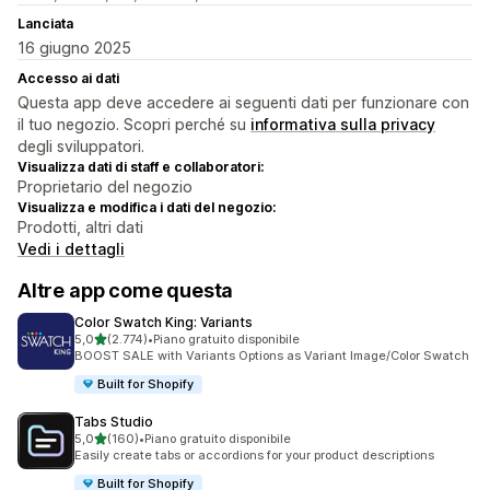
Lanciata
16 giugno 2025
Accesso ai dati
Questa app deve accedere ai seguenti dati per funzionare con
il tuo negozio. Scopri perché su
informativa sulla privacy
degli sviluppatori.
Visualizza dati di staff e collaboratori:
Proprietario del negozio
Visualizza e modifica i dati del negozio:
Prodotti, altri dati
Vedi i dettagli
Altre app come questa
Color Swatch King: Variants
stelle su 5
5,0
(2.774)
•
Piano gratuito disponibile
2774 recensioni totali
BOOST SALE with Variants Options as Variant Image/Color Swatch
Built for Shopify
Tabs Studio
stelle su 5
5,0
(160)
•
Piano gratuito disponibile
160 recensioni totali
Easily create tabs or accordions for your product descriptions
Built for Shopify