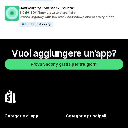
Hey!Scarcity Low Stock Counter
stelle su 5
5,0
(139)
•
Piano gratuito disponibile
139 recensioni totali
Create urgency with low stock countdown and scarcity alerts
Built for Shopify
Vuoi aggiungere un’app?
Prova Shopify gratis per tre giorni
Categorie di app
Categorie principali