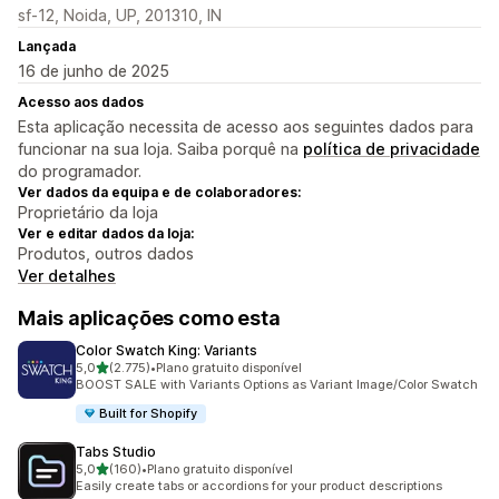
sf-12, Noida, UP, 201310, IN
Lançada
16 de junho de 2025
Acesso aos dados
Esta aplicação necessita de acesso aos seguintes dados para
funcionar na sua loja. Saiba porquê na
política de privacidade
do programador.
Ver dados da equipa e de colaboradores:
Proprietário da loja
Ver e editar dados da loja:
Produtos, outros dados
Ver detalhes
Mais aplicações como esta
Color Swatch King: Variants
de 5 estrelas
5,0
(2.775)
•
Plano gratuito disponível
2775 total de avaliações
BOOST SALE with Variants Options as Variant Image/Color Swatch
Built for Shopify
Tabs Studio
de 5 estrelas
5,0
(160)
•
Plano gratuito disponível
160 total de avaliações
Easily create tabs or accordions for your product descriptions