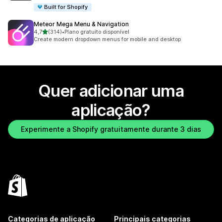
Built for Shopify
Meteor Mega Menu & Navigation
de 5 estrelas
4,7
(314)
•
Plano gratuito disponível
314 total de avaliações
Create modern dropdown menus for mobile and desktop
Quer adicionar uma
aplicação?
Experimente a Shopify gratuitamente durante 3 dias
Categorias de aplicação
Principais categorias