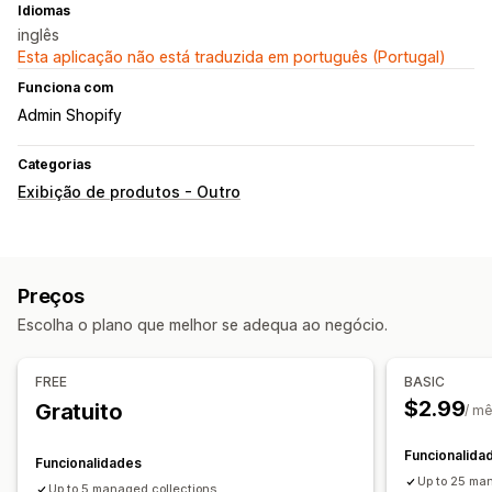
Idiomas
inglês
Esta aplicação não está traduzida em português (Portugal)
Funciona com
Admin Shopify
Categorias
Exibição de produtos - Outro
Preços
Escolha o plano que melhor se adequa ao negócio.
FREE
BASIC
$2.99
Gratuito
/ m
Funcionalida
Funcionalidades
Up to 25 ma
Up to 5 managed collections