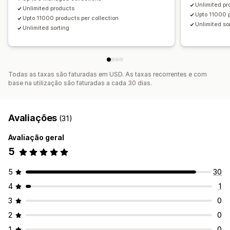
Unlimited pr
Unlimited products
Upto 11000 p
Upto 11000 products per collection
Unlimited so
Unlimited sorting
Todas as taxas são faturadas em USD. As taxas recorrentes e com
base na utilização são faturadas a cada 30 dias.
Avaliações
(31)
Avaliação geral
5
5
30
4
1
3
0
2
0
1
0