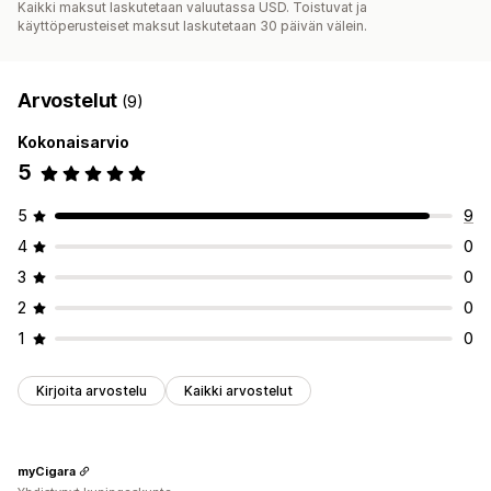
Kaikki maksut laskutetaan valuutassa USD. Toistuvat ja
käyttöperusteiset maksut laskutetaan 30 päivän välein.
Arvostelut
(9)
Kokonaisarvio
5
5
9
4
0
3
0
2
0
1
0
Kirjoita arvostelu
Kaikki arvostelut
myCigara