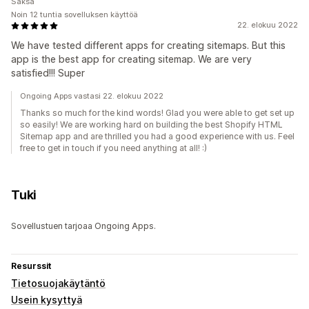
Saksa
Noin 12 tuntia sovelluksen käyttöä
22. elokuu 2022
We have tested different apps for creating sitemaps. But this
app is the best app for creating sitemap. We are very
satisfied!!! Super
Ongoing Apps vastasi 22. elokuu 2022
Thanks so much for the kind words! Glad you were able to get set up
so easily! We are working hard on building the best Shopify HTML
Sitemap app and are thrilled you had a good experience with us. Feel
free to get in touch if you need anything at all! :)
Tuki
Sovellustuen tarjoaa Ongoing Apps.
Resurssit
Tietosuojakäytäntö
Usein kysyttyä