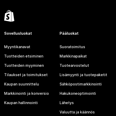
Sovellusluokat
Pääluokat
Myyntikanavat
Suoratoimitus
Tuotteiden etsiminen
Markkinapaikat
Tuotteiden myyminen
Tuotearvostelut
Tilaukset ja toimitukset
Lisämyynti ja tuotepaketit
Kaupan suunnittelu
Sähköpostimarkkinointi
Markkinointi ja konversio
Hakukoneoptimointi
Kaupan hallinnointi
Lähetys
Valuutta ja käännös