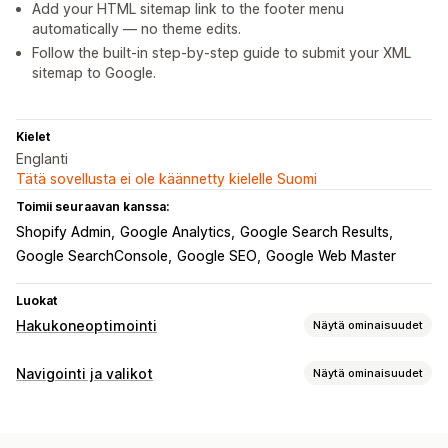
Add your HTML sitemap link to the footer menu
automatically — no theme edits.
Follow the built‑in step‑by‑step guide to submit your XML
sitemap to Google.
Kielet
Englanti
Tätä sovellusta ei ole käännetty kielelle Suomi
Toimii seuraavan kanssa:
Shopify Admin
Google Analytics
Google Search Results
Google SearchConsole
Google SEO
Google Web Master
Luokat
Hakukoneoptimointi
Näytä ominaisuudet
Hakuoptimointityökalut
Navigointi ja valikot
Näytä ominaisuudet
Kaksoissisältö
Esilataus
Rikkinäiset linkit
404-sivut
Valikon tyyli
Navigointipolut
Sivukartat
Sivujen indeksointi
Megavalikko
Mobiilivalikko
Puu
Sivupalkki
Tarinatyyli