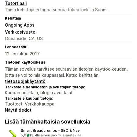
Tutortiaali
Tämä kehittäjä ei tarjoa suoraa tukea kielellä Suomi.
Kehittäjä
Ongoing Apps
Verkkosivusto
Oceanside, CA, US
Lanseerattu
12. joulukuu 2017
Tietojen käyttöoikeus
Tämän sovellus tarvitsee seuraavien tietojen käyttöoikeuden,
jotta se voi toimia kaupassasi. Katso kehittäjän
tietosuojakäytäntö
.
Tarkastele henkilöstön ja avustajien tietoja:
Kaupan omistaja, blogin avustajat
Tarkastele kaupan tietoja:
Tuotteet, Verkkokauppa
Näytä tiedot
Lisää tämänkaltaisia sovelluksia
Smart Breadcrumbs ‑ SEO & Nav
/ 5 tähteä
5,0
(3)
•
Ilmainen sopimus saatavilla