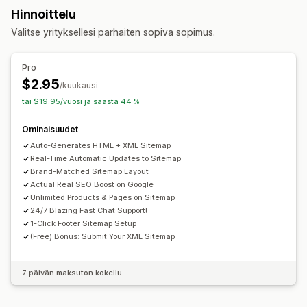
Meta-tunnisteet
Robots.txt
Joukkomuokkaus
Hinnoittelu
Alapalkki
Paikallinen hakukoneoptimointi
Mobiiliresponsiivisuus
Valitse yrityksellesi parhaiten sopiva sopimus.
URL-optimointi
Nopeuden optimointi
Sisällön optimointi
Selaus
Metadatan optimointi
Teeman optimointi
Automaatiot
Jatkuva vieritys
Pro
Tehokkuuden valvonta
$2.95
Mukautukset
/kuukausi
SEO-pisteet
Raportointi
Tiedot ja vinkit
Analytiikka
tai $19.95/vuosi ja säästä 44 %
Vedä ja pudota -editori
Väri ja fontti
Sivustoliikenne
Mukautettu CSS-koodi
HTML
JavaScript
Monikielisyys
Ominaisuudet
Mobiiliresponsiivisuus
Hakukoneoptimointi
Analytiikka
Auto-Generates HTML + XML Sitemap
Real-Time Automatic Updates to Sitemap
Brand-Matched Sitemap Layout
Actual Real SEO Boost on Google
Unlimited Products & Pages on Sitemap
24/7 Blazing Fast Chat Support!
1-Click Footer Sitemap Setup
(Free) Bonus: Submit Your XML Sitemap
7 päivän maksuton kokeilu