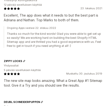
Yhdistynyt kuningaskunta
12 päivää sovelluksen käyttöä
23. lokakuu 2021
Excellent, The app does what it needs to but the best part is
Adriana and Nathan. Top Marks to both of them.
Ongoing Apps vastasi 22. elokuu 2022
Thanks so much for the kind words! Glad you were able to get set up
so easily! We are working hard on building the best Shopify HTML
Sitemap app and are thrilled you had a good experience with us. Feel
free to get in touch if you need anything at all! :)
ZIPPY LOCKS
Yhdysvallat
5 päivää sovelluksen käyttöä
Muokattu 30. joulukuu 2019
The new site map looks amazing. What a Great App #1 Sitemap
tool. Give it a Try and you should see the results.
DEUBL SCHNEIDERPUPPEN