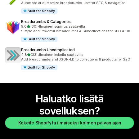
3 arvostelua yhteensä
Automate or customize breadcrumbs - better SEO & navigation.
Built for Shopify
Breadcrumbs & Categories
/ 5 tähteä
5,0
(30)
•
Ilmainen sopimus saatavilla
30 arvostelua yhteensä
Simple and Powerful Breadcrumbs & Subcollections for SEO & UX
Built for Shopify
Breadcrumbs Uncomplicated
/ 5 tähteä
4,8
(33)
•
Ilmainen kokeilu saatavilla
33 arvostelua yhteensä
Add breadcrumbs and JSON-LD to collections & products for SEO
Built for Shopify
Haluatko lisätä
sovelluksen?
Kokeile Shopifyta ilmaiseksi kolmen päivän ajan