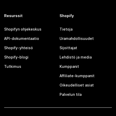
Resurssit
Shopify
Shopifyn ohjekeskus
Tietoja
API-dokumentaatio
Uramahdollisuudet
Shopify-yhteisö
Sijoittajat
Shopify-blogi
Lehdistö ja media
Tutkimus
Kumppanit
Affiliate-kumppanit
Oikeudelliset asiat
Palvelun tila