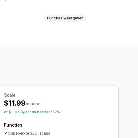
Functies weergeven
ent dupliceren
404-pagina's
gs
Bulkbewerking
AI-generatie
eidsoptimalisatie
van metagegevens
chten en tips
Analytics
ebsiteverkeer
Scale
$11.99
/maand
of $119.99/jaar en bespaar 17%
Functies
Onbeperkte SEO-scans