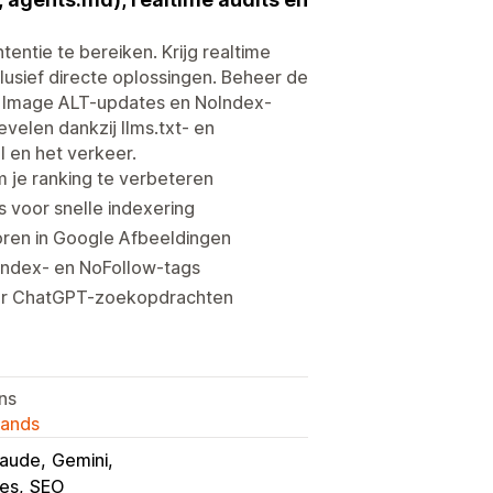
ntie te bereiken. Krijg realtime
clusief directe oplossingen. Beheer de
 Image ALT-updates en NoIndex-
elen dankzij llms.txt- en
l en het verkeer.
m je ranking te verbeteren
voor snelle indexering
ren in Google Afbeeldingen
ndex- en NoFollow-tags
voor ChatGPT-zoekopdrachten
ans
lands
laude
Gemini
nes
SEO