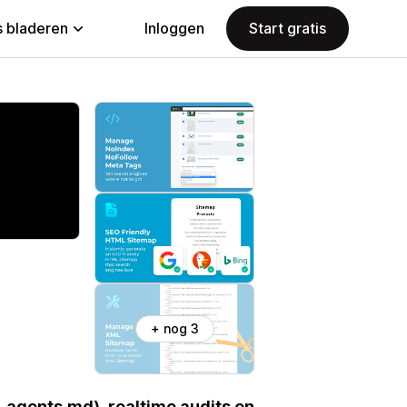
 bladeren
Inloggen
Start gratis
+ nog 3
 agents.md), realtime audits en