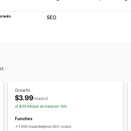
orieën
SEO
SEO-tools
Alt-tekst
Bestandsnaamgeving
Cont
Sitemaps
Pagina-indexering
Metata
Lokale SEO
URL-optimalisatie
Snelh
Contentoptimalisatie
Optimalisatie 
st.
Prestaties bijhouden
SEO-score
Audits
Rapportage
Inzi
Trefwoordanalyse
Contentanalyse
W
Growth
$3.99
/maand
of $39.99/jaar en bespaar 16%
Functies
1.000 maandelijkse SEO-scans