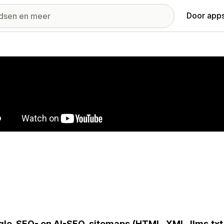
Door apps
ij met uitgelichte afbeeldingen
le-SEO- en AI-SEO-sitemaps (HTML, XML, llms.txt,