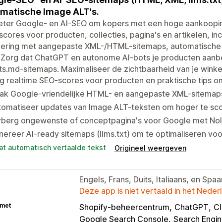
matische Image ALT's.
ter Google- en AI-SEO om kopers met een hoge aankoopinte
cores voor producten, collecties, pagina's en artikelen, in
xering met aangepaste XML-/HTML-sitemaps, automatische
 Zorg dat ChatGPT en autonome AI-bots je producten aanbev
s.md-sitemaps. Maximaliseer de zichtbaarheid van je winke
jg realtime SEO-scores voor producten en praktische tips o
ak Google-vriendelijke HTML- en aangepaste XML-sitemaps 
tomatiseer updates van Image ALT-teksten om hoger te sco
rberg ongewenste of conceptpagina's voor Google met NoI
nereer AI-ready sitemaps (llms.txt) om te optimaliseren 
at automatisch vertaalde tekst
Origineel weergeven
Engels, Frans, Duits, Italiaans, en Spa
Deze app is niet vertaald in het Neder
 met
Shopify-beheercentrum
ChatGPT
C
Google Search Console
Search Engi