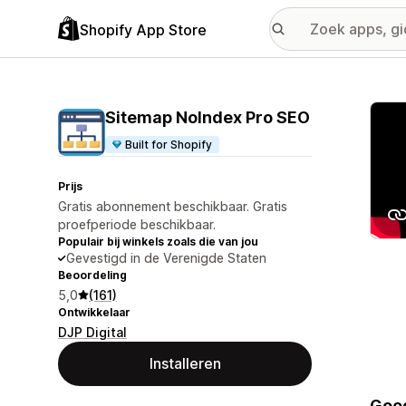
Shopify App Store
Galer
Sitemap NoIndex Pro SEO
Built for Shopify
Prijs
Gratis abonnement beschikbaar. Gratis
proefperiode beschikbaar.
Populair bij winkels zoals die van jou
Gevestigd in de Verenigde Staten
Beoordeling
5,0
(161)
Ontwikkelaar
DJP Digital
Installeren
Goog