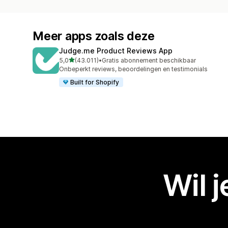
Meer apps zoals deze
Judge.me Product Reviews App
van 5 sterren
5,0
(43.011)
•
Gratis abonnement beschikbaar
43011 recensies in totaal
Onbeperkt reviews, beoordelingen en testimonials
Built for Shopify
Wil 