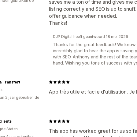
nden gebruiken de
saves me a ton of time and gives me 
listing correctly and SEO is up to snuf
offer guidance when needed.
Thanks!
DJP Digital heeft geantwoord 18 mei 2026
Thanks for the great feedback! We know
incredibly glad to hear the app is saving
with SEO. Anthony and the rest of the te
hand. Wishing you tons of success with y
 Transfert
jk
App très utile et facile d'utilisation. Je
an 2 jaar gebruiken de
rients
gde Staten
This app has worked great for us so far
er 4 jaar gebruiken