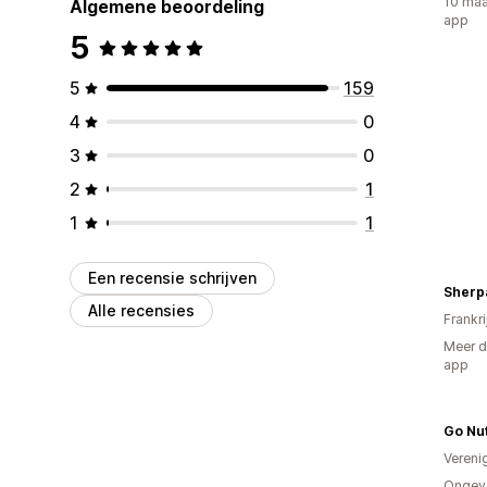
10 maa
Algemene beoordeling
app
5
5
159
4
0
3
0
2
1
1
1
Een recensie schrijven
Sherpa
Alle recensies
Frankri
Meer d
app
Go Nut
Vereni
Ongeve