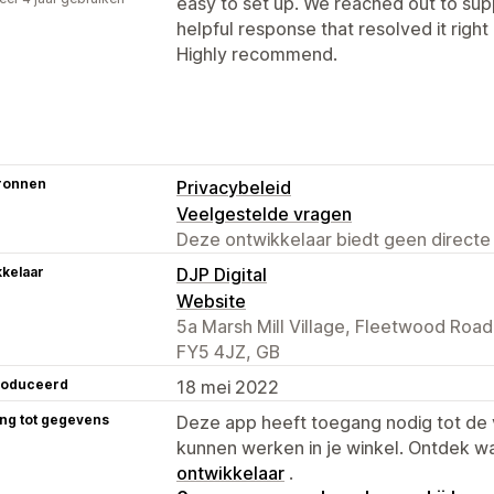
easy to set up. We reached out to supp
p
helpful response that resolved it right
Highly recommend.
ronnen
Privacybeleid
Veelgestelde vragen
Deze ontwikkelaar biedt geen directe
kelaar
DJP Digital
Website
5a Marsh Mill Village, Fleetwood Roa
FY5 4JZ, GB
roduceerd
18 mei 2022
ng tot gegevens
Deze app heeft toegang nodig tot d
kunnen werken in je winkel. Ontdek w
ontwikkelaar
.