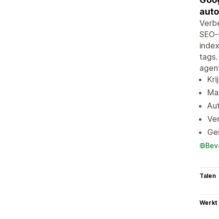
auto
Verbe
SEO-s
inde
tags.
agent
Kri
Ma
Au
Ve
Ge
Bev
Talen
Werkt