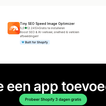
Tiny SEO Speed Image Optimizer
van 5 sterren
5,0
(2.245)
•
Gratis te installeren
2245 recensies in totaal
Boost SEO & AI-verkeer, snelheid & verklein
afbeeldingen!
Built for Shopify
je een app toevo
Probeer Shopify 3 dagen gratis