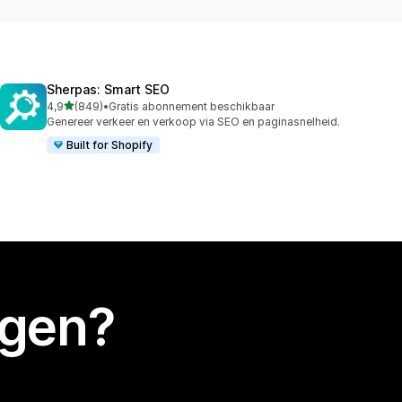
Sherpas: Smart SEO
van 5 sterren
4,9
(849)
•
Gratis abonnement beschikbaar
849 recensies in totaal
Genereer verkeer en verkoop via SEO en paginasnelheid.
Built for Shopify
egen?