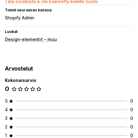
Tätä sovellusta ei ole käännetty kielelle Suomi
Toimii seuraavan kanssa:
Shopify Admin
Luokat
Design-elementit – muu
Arvostelut
Kokonaisarvio
0
5
0
4
0
3
0
2
0
1
0