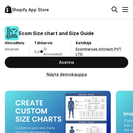
Shopify App Store
Ecom Size chart and Size Guide
Hinnoittelu
Tähtiarvio
Kehittäjä
Ilmainen
(0
Ecomheroes infotech PVT
0,0
Arvostelut)
LTD
Asenna
Näytä demokauppa