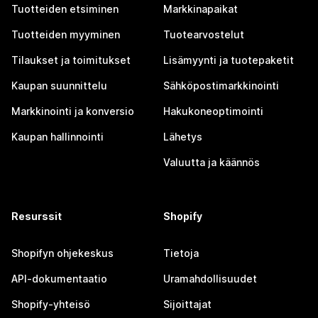
Tuotteiden etsiminen
Markkinapaikat
Tuotteiden myyminen
Tuotearvostelut
Tilaukset ja toimitukset
Lisämyynti ja tuotepaketit
Kaupan suunnittelu
Sähköpostimarkkinointi
Markkinointi ja konversio
Hakukoneoptimointi
Kaupan hallinnointi
Lähetys
Valuutta ja käännös
Resurssit
Shopify
Shopifyn ohjekeskus
Tietoja
API-dokumentaatio
Uramahdollisuudet
Shopify-yhteisö
Sijoittajat