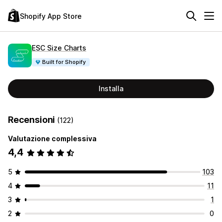
Shopify App Store
ESC Size Charts
Built for Shopify
Installa
Recensioni
(122)
Valutazione complessiva
4,4
5
103
4
11
3
1
2
0