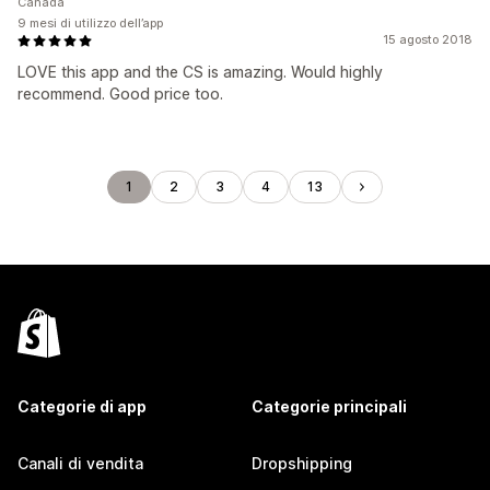
Canada
9 mesi di utilizzo dell’app
15 agosto 2018
LOVE this app and the CS is amazing. Would highly
recommend. Good price too.
1
2
3
4
13
Categorie di app
Categorie principali
Canali di vendita
Dropshipping