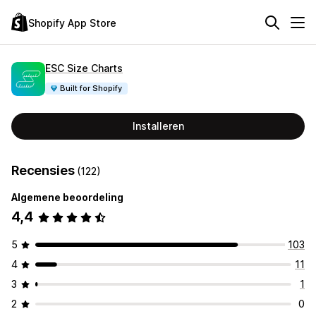
Shopify App Store
ESC Size Charts
Built for Shopify
Installeren
Recensies
(122)
Algemene beoordeling
4,4
5
103
4
11
3
1
2
0