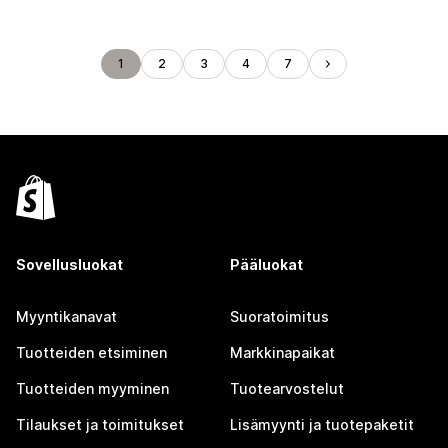
1
2
3
4
7
Sovellusluokat
Pääluokat
Myyntikanavat
Suoratoimitus
Tuotteiden etsiminen
Markkinapaikat
Tuotteiden myyminen
Tuotearvostelut
Tilaukset ja toimitukset
Lisämyynti ja tuotepaketit