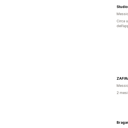
Studio
Messi
Circa u
dell’ap
ZAFIR
Messi
2 mesi 
Bragan