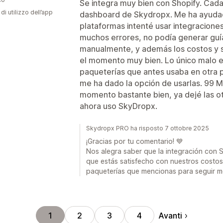
Se integra muy bien con Shopify. Cada
di utilizzo dell’app
dashboard de Skydropx. Me ha ayudad
plataformas intenté usar integraciones
muchos errores, no podía generar guí
manualmente, y además los costos y s
el momento muy bien. Lo único malo 
paqueterías que antes usaba en otra p
me ha dado la opción de usarlas. 99 M
momento bastante bien, ya dejé las ot
ahora uso SkyDropx.
Skydropx PRO ha risposto 7 ottobre 2025
¡Gracias por tu comentario! 💙
Nos alegra saber que la integración con 
que estás satisfecho con nuestros costo
paqueterías que mencionas para seguir m
Avanti
1
2
3
4