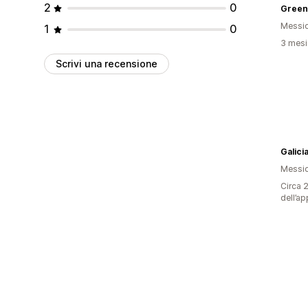
2
0
Green
Messi
1
0
3 mesi 
Scrivi una recensione
Galici
Messi
Circa 2
dell’ap