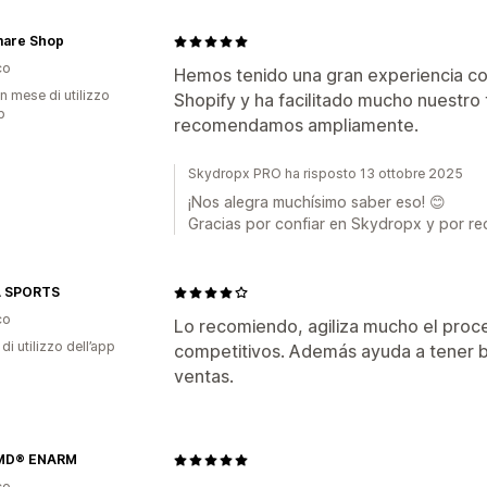
mare Shop
co
Hemos tenido una gran experiencia co
n mese di utilizzo
Shopify y ha facilitado mucho nuestro 
p
recomendamos ampliamente.
Skydropx PRO ha risposto 13 ottobre 2025
¡Nos alegra muchísimo saber eso! 😊
Gracias por confiar en Skydropx y por re
 SPORTS
co
Lo recomiendo, agiliza mucho el proc
di utilizzo dell’app
competitivos. Además ayuda a tener b
ventas.
MD® ENARM
co