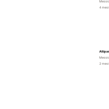
Messi
4 mesi 
Attipa
Messi
2 mesi 