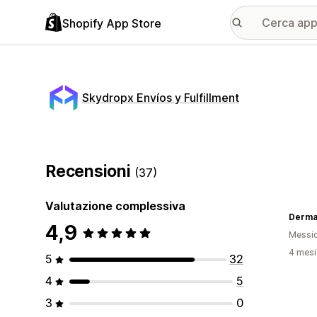
Shopify App Store
Skydropx Envíos y Fulfillment
Recensioni
(37)
Valutazione complessiva
Derma
4,9
Messi
4 mesi 
5
32
4
5
3
0