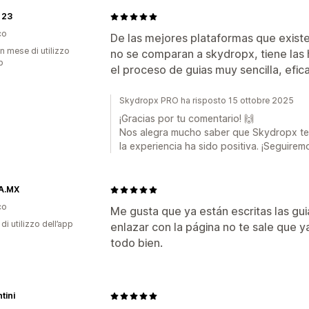
 23
co
De las mejores plataformas que existe
n mese di utilizzo
no se comparan a skydropx, tiene las
p
el proceso de guias muy sencilla, efi
Skydropx PRO ha risposto 15 ottobre 2025
¡Gracias por tu comentario! 🙌
Nos alegra mucho saber que Skydropx te h
la experiencia ha sido positiva. ¡Seguire
A.MX
co
Me gusta que ya están escritas las gui
di utilizzo dell’app
enlazar con la página no te sale que y
todo bien.
tini