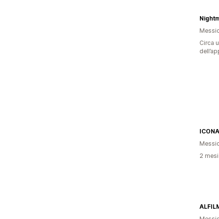
Night
Messi
Circa u
dell’ap
ICONA
Messi
2 mesi 
ALFIL
Messi