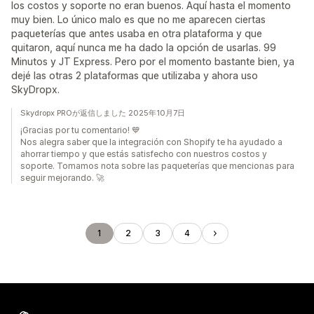
los costos y soporte no eran buenos. Aquí hasta el momento
muy bien. Lo único malo es que no me aparecen ciertas
paqueterías que antes usaba en otra plataforma y que
quitaron, aquí nunca me ha dado la opción de usarlas. 99
Minutos y JT Express. Pero por el momento bastante bien, ya
dejé las otras 2 plataformas que utilizaba y ahora uso
SkyDropx.
Skydropx PROが返信しました 2025年10月7日
¡Gracias por tu comentario! 💙
Nos alegra saber que la integración con Shopify te ha ayudado a
ahorrar tiempo y que estás satisfecho con nuestros costos y
soporte. Tomamos nota sobre las paqueterías que mencionas para
seguir mejorando. 🚀
1
2
3
4