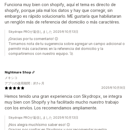
Funciona muy bien con shopify, aquí el tema es directo de
shopify, porque jala mal los datos y hay que corregir, sin
embargo es rápido solucionarlo. ME gustaría que habiliataran
un renglón más de referencia del domicilio o más caractéres.
Skydropx PROが返信しました 2025年10月13日
¡Gracias por tu comentario! 😊
Tomamos nota de tu sugerencia sobre agregar un campo adicional o
permitir más caracteres en la referencia del domicilio y la
compartiremos con nuestro equipo. 🚀
Nightmare Shop
メキシコ
アプリの使用期間：約1ヶ月
2025年10月9日
Hemos tenido una gran experiencia con Skydropx, se integra
muy bien con Shopify y ha facilitado mucho nuestro trabajo
con los envíos. Los recomendamos ampliamente.
Skydropx PROが返信しました 2025年10月13日
¡Nos alegra muchísimo saber eso! 😊
Gracias por confiar en Skydropx y por recomendar nuestra