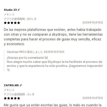
Studio 23
メキシコ
アプリの使用期間：約1ヶ月
2025年10月15日
De las mejores plataformas que existen, antes habia trabajado
con otras y no se comparan a skydropx, tiene las herramientas
completas para hacer el proceso de guias muy sencilla, eficaz
y economico.
Skydropx PROが返信しました 2025年10月15日
¡Gracias por tu comentario! 🙌
Nos alegra mucho saber que Skydropx te ha facilitado el proceso de
envíos y que la experiencia ha sido positiva. ¡Seguiremos mejorando!
🚀
ZAFIRA.MX
メキシコ
アプリの使用期間：2ヶ月
2025年10月15日
Me gusta que ya están escritas las guias, lo malo es cuando la