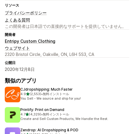
リソース
プライバシーポリシー
よくある質問
この開発者は日本語での直接的なサポートを提供していません。
開発者
Entripy Custom Clothing
ウェブサイト
2320 Bristol Circle, Oakville, ON, L6H 5S3, CA
公開日
2020年12月8日
類似のアプリ
CJdropshipping: Much Faster
5つ星中
4.9
(2,553)
•
無料インストール
合計レビュー数：2553件
You Sell - We source and ship for you!
Printify: Print on Demand
5つ星中
4.7
(4,329)
•
無料インストール
合計レビュー数：4329件
Create and Sell Custom Products, We Handle the Rest.
Zendrop: AI Dropshipping & POD