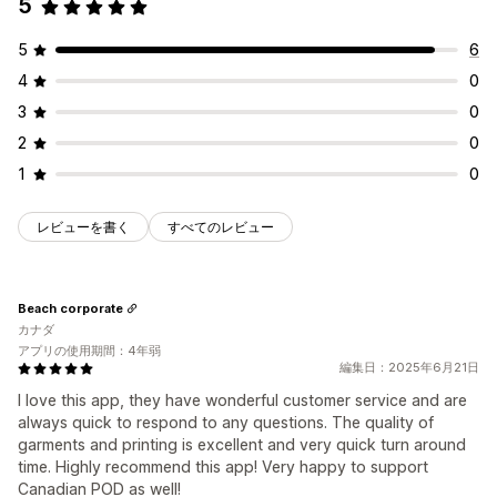
5
5
6
4
0
3
0
2
0
1
0
レビューを書く
すべてのレビュー
Beach corporate
カナダ
アプリの使用期間：4年弱
編集日：2025年6月21日
I love this app, they have wonderful customer service and are
always quick to respond to any questions. The quality of
garments and printing is excellent and very quick turn around
time. Highly recommend this app! Very happy to support
Canadian POD as well!