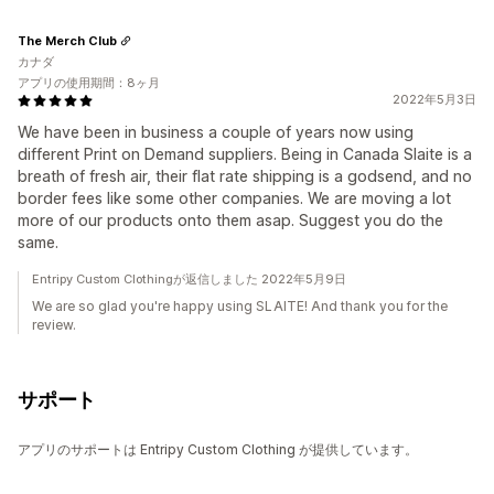
The Merch Club
カナダ
アプリの使用期間：8ヶ月
2022年5月3日
We have been in business a couple of years now using
different Print on Demand suppliers. Being in Canada Slaite is a
breath of fresh air, their flat rate shipping is a godsend, and no
border fees like some other companies. We are moving a lot
more of our products onto them asap. Suggest you do the
same.
Entripy Custom Clothingが返信しました 2022年5月9日
We are so glad you're happy using SLAITE! And thank you for the
review.
サポート
アプリのサポートは Entripy Custom Clothing が提供しています。