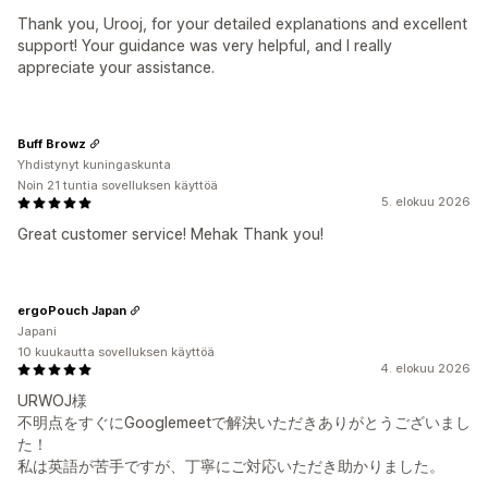
Thank you, Urooj, for your detailed explanations and excellent
support! Your guidance was very helpful, and I really
appreciate your assistance.
Buff Browz
Yhdistynyt kuningaskunta
Noin 21 tuntia sovelluksen käyttöä
5. elokuu 2026
Great customer service! Mehak Thank you!
ergoPouch Japan
Japani
10 kuukautta sovelluksen käyttöä
4. elokuu 2026
URWOJ様
不明点をすぐにGooglemeetで解決いただきありがとうございまし
た！
私は英語が苦手ですが、丁寧にご対応いただき助かりました。