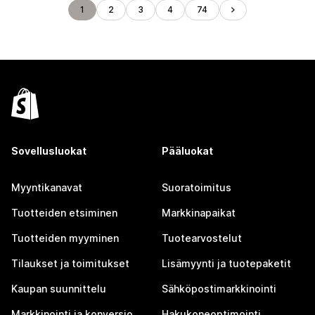
1
2
3
4
74
Sovellusluokat
Pääluokat
Myyntikanavat
Suoratoimitus
Tuotteiden etsiminen
Markkinapaikat
Tuotteiden myyminen
Tuotearvostelut
Tilaukset ja toimitukset
Lisämyynti ja tuotepaketit
Kaupan suunnittelu
Sähköpostimarkkinointi
Markkinointi ja konversio
Hakukoneoptimointi