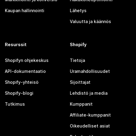
Kaupan hallinnointi
Lähetys
Valuutta ja käännös
Resurssit
Shopify
Shopifyn ohjekeskus
Tietoja
API-dokumentaatio
Uramahdollisuudet
Shopify-yhteisö
Sijoittajat
Shopify-blogi
Lehdistö ja media
Tutkimus
Kumppanit
Affiliate-kumppanit
Oikeudelliset asiat