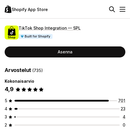
Shopify App Store
TikTok Shop Integration — SPL
Built for Shopify
Asenna
Arvostelut
(735)
Kokonaisarvio
4,9
5
701
4
23
3
4
2
0