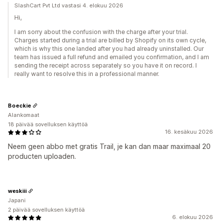
SlashCart Pvt Ltd vastasi 4. elokuu 2026
Hi,
I am sorry about the confusion with the charge after your trial.
Charges started during a trial are billed by Shopify on its own cycle,
which is why this one landed after you had already uninstalled. Our
team has issued a full refund and emailed you confirmation, and I am
sending the receipt across separately so you have it on record. I
really want to resolve this in a professional manner.
Boeckie
Alankomaat
18 päivää sovelluksen käyttöä
16. kesäkuu 2026
Neem geen abbo met gratis Trail, je kan dan maar maximaal 20
producten uploaden.
weskiii
Japani
2 päivää sovelluksen käyttöä
6. elokuu 2026