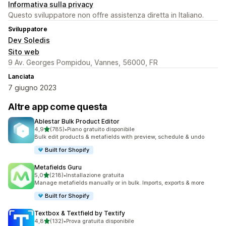
Informativa sulla privacy
Questo sviluppatore non offre assistenza diretta in Italiano.
Sviluppatore
Dev Soledis
Sito web
9 Av. Georges Pompidou, Vannes, 56000, FR
Lanciata
7 giugno 2023
Altre app come questa
Ablestar Bulk Product Editor
stelle su 5
4,9
(785)
•
Piano gratuito disponibile
785 recensioni totali
Bulk edit products & metafields with preview, schedule & undo
Built for Shopify
Metafields Guru
stelle su 5
5,0
(218)
•
Installazione gratuita
218 recensioni totali
Manage metafields manually or in bulk. Imports, exports & more
Built for Shopify
Textbox & Textfield by Textify
stelle su 5
4,8
(132)
•
Prova gratuita disponibile
132 recensioni totali