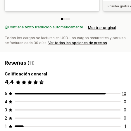
Informes y estadísticas
Informes y estadísticas en tiempo real
Prueba gratis 
Prueba A/B
Tasas de clics
Tasas de conversión
Información útil de comportamiento
Búsquedas
Rendimiento de recomendaciones
Sugerencias de optimización
Rendimiento del embudo
Contiene texto traducido automáticamente
Mostrar original
Todos los cargos se facturan en USD. Los cargos recurrentes y por uso
se facturan cada 30 días.
Ver todas las opciones de precios
Reseñas
(11)
Calificación general
4,4
5
10
4
0
3
0
2
0
1
1