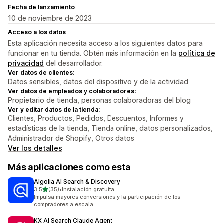
Fecha de lanzamiento
10 de noviembre de 2023
Acceso a los datos
Esta aplicación necesita acceso a los siguientes datos para
funcionar en tu tienda. Obtén más información en la
política de
privacidad
del desarrollador.
Ver datos de clientes:
Datos sensibles, datos del dispositivo y de la actividad
Ver datos de empleados y colaboradores:
Propietario de tienda, personas colaboradoras del blog
Ver y editar datos de la tienda:
Clientes, Productos, Pedidos, Descuentos, Informes y
estadísticas de la tienda, Tienda online, datos personalizados,
Administrador de Shopify, Otros datos
Ver los detalles
Más aplicaciones como esta
Algolia AI Search & Discovery
de 5 estrellas
3.5
(35)
•
Instalación gratuita
35 reseñas en total
Impulsa mayores conversiones y la participación de los
compradores a escala
KX AI Search Claude Agent