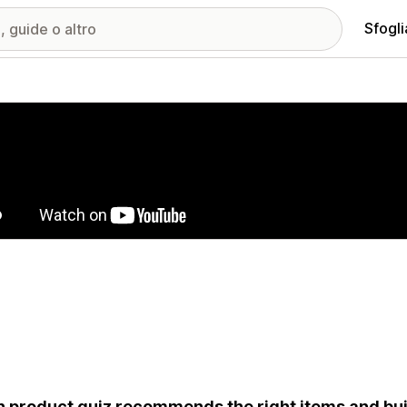
Sfogli
ria immagini in evidenza
n product quiz recommends the right items and bui