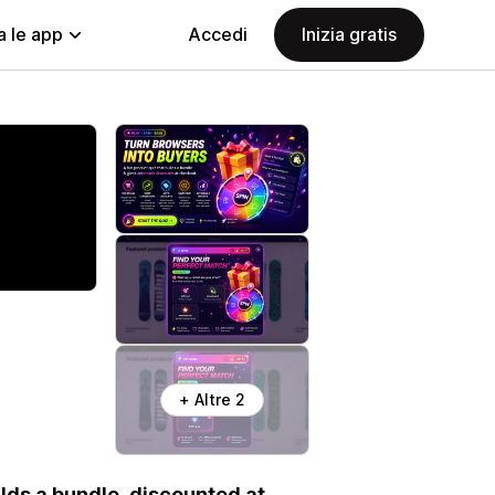
a le app
Accedi
Inizia gratis
+ Altre 2
lds a bundle, discounted at