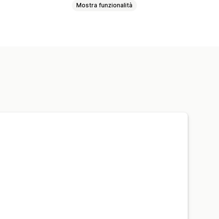
Mostra funzionalità
onfezione
Pacchetti di upselling
istati insieme
Prodotti correlati
i