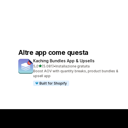
Altre app come questa
Kaching Bundles App & Upsells
stelle su 5
5,0
(5.081)
•
Installazione gratuita
5081 recensioni totali
Boost AOV with quantity breaks, product bundles &
upsell app
Built for Shopify