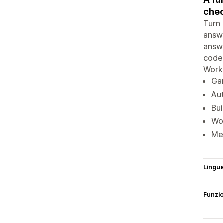
chec
Turn 
answe
answe
codes
Works
Gam
Au
Bui
Wor
Me
Lingu
Funzi