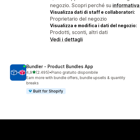
negozio. Scopri perché su
informativa
Visualizza dati di staff e collaboratori:
Proprietario del negozio
Visualizza e modifica i dati del negozio:
Prodotti, sconti, altri dati
Vedi i dettagli
Bundler ‑ Product Bundles App
stelle su 5
4,9
(2.495)
•
Piano gratuito disponibile
2495 recensioni totali
Earn more with bundle offers, bundle upsells & quantity
breaks
Built for Shopify