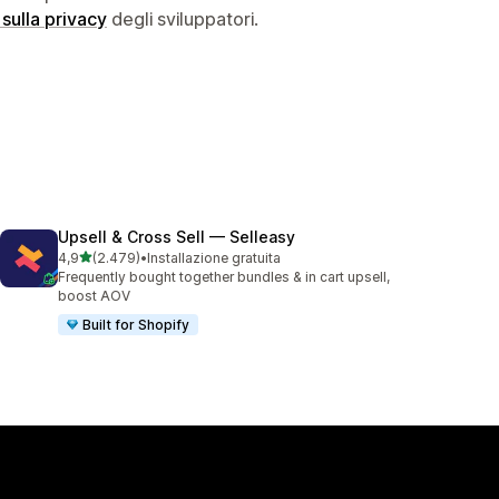
 sulla privacy
degli sviluppatori.
Upsell & Cross Sell — Selleasy
stelle su 5
4,9
(2.479)
•
Installazione gratuita
2479 recensioni totali
Frequently bought together bundles & in cart upsell,
boost AOV
Built for Shopify