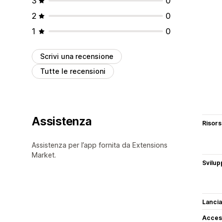
3
0
2
0
1
0
Scrivi una recensione
Tutte le recensioni
Assistenza
Risor
Assistenza per l’app fornita da Extensions
Market.
Svilup
Lancia
Access