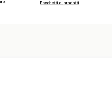
orie
Pacchetti di prodotti
Tipi di pacchetti
Pacchetti mix-and-match
Crea una c
Pacchetti di cross-selling
Spesso acqu
Prodotti fisici
Pacchetti personalizzat
Prezzi impostabili
Sconti
Sconti percentuali