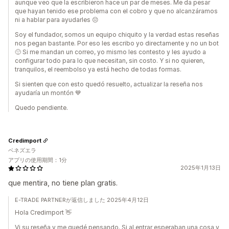
aunque veo que la escribieron hace un par de meses. Me da pesar
que hayan tenido ese problema con el cobro y que no alcanzáramos
ni a hablar para ayudarles 😔
Soy el fundador, somos un equipo chiquito y la verdad estas reseñas
nos pegan bastante. Por eso les escribo yo directamente y no un bot
🙂 Si me mandan un correo, yo mismo les contesto y les ayudo a
configurar todo para lo que necesitan, sin costo. Y si no quieren,
tranquilos, el reembolso ya está hecho de todas formas.
Si sienten que con esto quedó resuelto, actualizar la reseña nos
ayudaría un montón 💙
Quedo pendiente.
Credimport
ベネズエラ
アプリの使用期間：1分
2025年1月13日
que mentira, no tiene plan gratis.
E-TRADE PARTNERが返信しました 2025年4月12日
Hola Credimport 👋
Vi su reseña y me quedé pensando. Si al entrar esperaban una cosa y