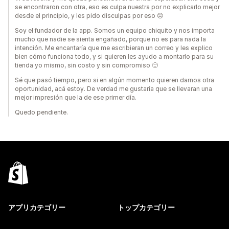
se encontraron con otra, eso es culpa nuestra por no explicarlo mejor
desde el principio, y les pido disculpas por eso 😔
Soy el fundador de la app. Somos un equipo chiquito y nos importa
mucho que nadie se sienta engañado, porque no es para nada la
intención. Me encantaría que me escribieran un correo y les explico
bien cómo funciona todo, y si quieren les ayudo a montarlo para su
tienda yo mismo, sin costo y sin compromiso 🙂
Sé que pasó tiempo, pero si en algún momento quieren darnos otra
oportunidad, acá estoy. De verdad me gustaría que se llevaran una
mejor impresión que la de ese primer día.
Quedo pendiente.
アプリカテゴリー
トップカテゴリー