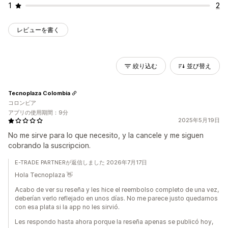
1
2
レビューを書く
絞り込む
並び替え
Tecnoplaza Colombia
コロンビア
アプリの使用期間：9分
2025年5月19日
No me sirve para lo que necesito, y la cancele y me siguen
cobrando la suscripcion.
E-TRADE PARTNERが返信しました 2026年7月17日
Hola Tecnoplaza 👋
Acabo de ver su reseña y les hice el reembolso completo de una vez,
deberían verlo reflejado en unos días. No me parece justo quedarnos
con esa plata si la app no les sirvió.
Les respondo hasta ahora porque la reseña apenas se publicó hoy,