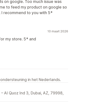
ts on google. Too much issue was
elp me to feed my product on google so
l. I recommend to you with 5*
10 maart 2026
for my store. 5* and
 ondersteuning in het Nederlands.
– Al Quoz Ind 3, Dubai, AZ, 79998,