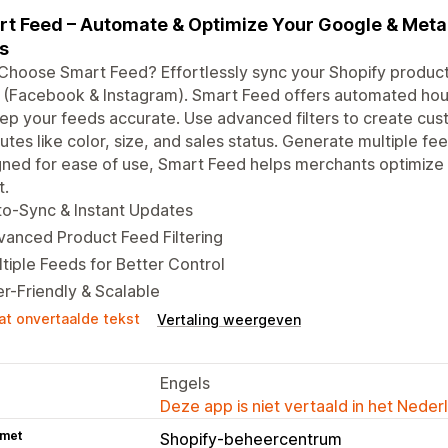
t Feed – Automate & Optimize Your Google & Met
s
Choose Smart Feed? Effortlessly sync your Shopify produc
 (Facebook & Instagram). Smart Feed offers automated hou
ep your feeds accurate. Use advanced filters to create cu
butes like color, size, and sales status. Generate multiple f
ned for ease of use, Smart Feed helps merchants optimize the
t.
to-Sync & Instant Updates
anced Product Feed Filtering
tiple Feeds for Better Control
r-Friendly & Scalable
at onvertaalde tekst
Vertaling weergeven
Engels
Deze app is niet vertaald in het Neder
 met
Shopify-beheercentrum