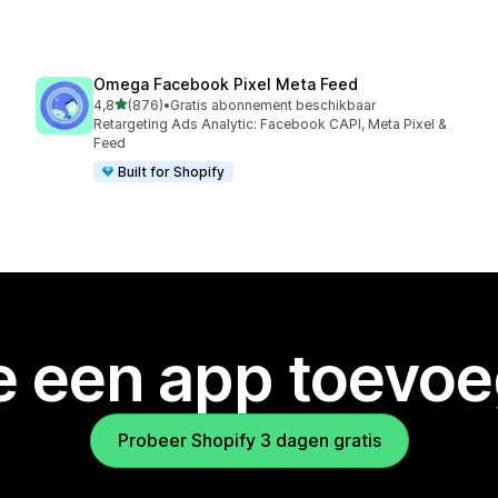
Omega Facebook Pixel Meta Feed
van 5 sterren
4,8
(876)
•
Gratis abonnement beschikbaar
876 recensies in totaal
Retargeting Ads Analytic: Facebook CAPI, Meta Pixel &
Feed
Built for Shopify
je een app toevo
Probeer Shopify 3 dagen gratis