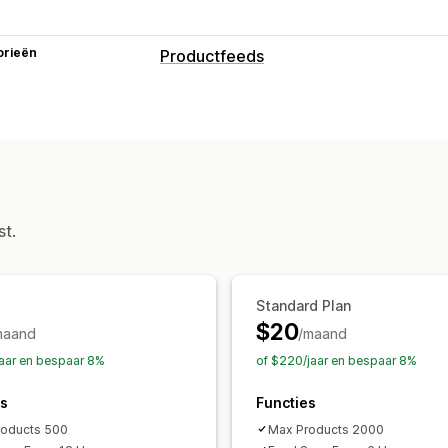
orieën
Productfeeds
st.
Standard Plan
$20
maand
/maand
jaar en bespaar 8%
of $220/jaar en bespaar 8%
es
Functies
roducts 500
Max Products 2000