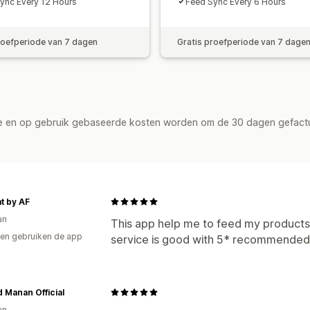
ync Every 12 Hours
Feed Sync Every 6 Hours
roefperiode van 7 dagen
Gratis proefperiode van 7 dage
de en op gebruik gebaseerde kosten worden om de 30 dagen gefact
t by AF
an
This app help me to feed my product
en gebruiken de app
service is good with 5* recommended
Manan Official
an