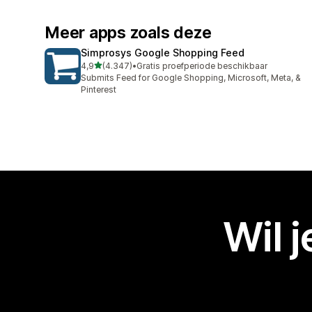
Meer apps zoals deze
Simprosys Google Shopping Feed
van 5 sterren
4,9
(4.347)
•
Gratis proefperiode beschikbaar
4347 recensies in totaal
Submits Feed for Google Shopping, Microsoft, Meta, &
Pinterest
Wil 