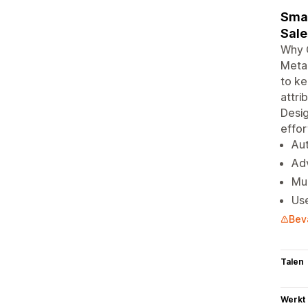
Smar
Sale
Why 
Meta
to ke
attri
Desig
effor
Au
Adv
Mul
Use
Bev
Talen
Werkt