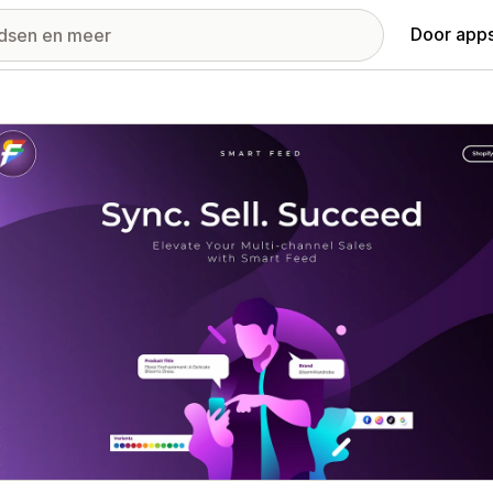
Door apps
ij met uitgelichte afbeeldingen