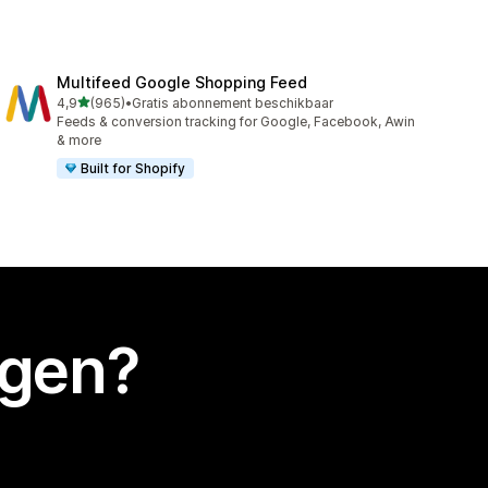
Multifeed Google Shopping Feed
van 5 sterren
4,9
(965)
•
Gratis abonnement beschikbaar
965 recensies in totaal
Feeds & conversion tracking for Google, Facebook, Awin
& more
Built for Shopify
egen?