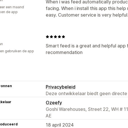
When i was feed automatically produc
eer een maand
facing. When i install this app this h
ken de app
easy. Customer service is very helpfu
an
Smart feed is a great and helpful app 
en gebruiken de app
recommendation
ronnen
Privacybeleid
Deze ontwikkelaar biedt geen directe
kelaar
Ozeefy
Goshi Warehouses, Street 22, WH # 11 
AE
roduceerd
18 april 2024