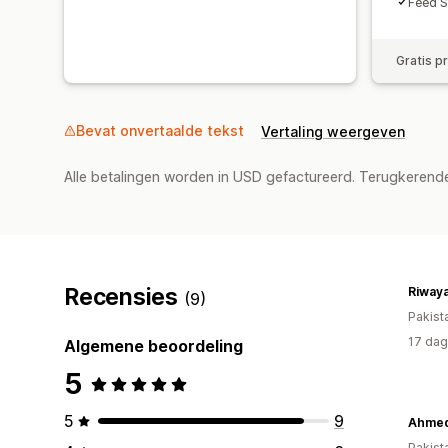
Feed S
Gratis p
Bevat onvertaalde tekst
Vertaling weergeven
Alle betalingen worden in USD gefactureerd. Terugkeren
Recensies
Riwaya
(9)
Pakist
17 dag
Algemene beoordeling
5
5
9
Ahmed 
Pakist