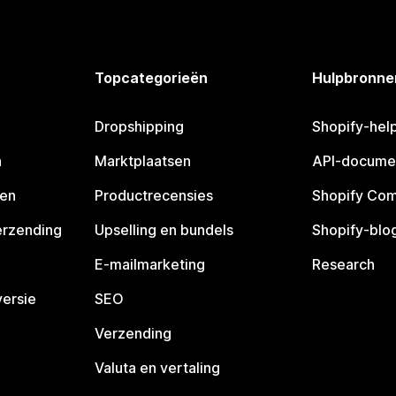
Topcategorieën
Hulpbronne
Dropshipping
Shopify-hel
n
Marktplaatsen
API-docume
pen
Productrecensies
Shopify Co
erzending
Upselling en bundels
Shopify-blo
E-mailmarketing
Research
ersie
SEO
Verzending
Valuta en vertaling