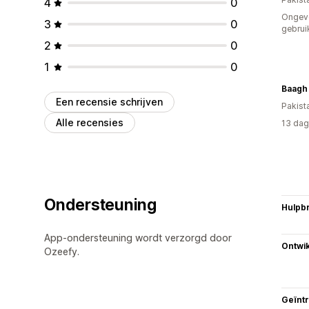
4
0
Ongev
3
0
gebrui
2
0
1
0
Baagh
Een recensie schrijven
Pakist
Alle recensies
13 dag
Ondersteuning
Hulpb
App-ondersteuning wordt verzorgd door
Ontwik
Ozeefy.
Geïnt