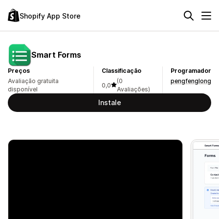
Shopify App Store
Smart Forms
Preços
Classificação
Programador
Avaliação gratuita
(0
pengfenglong
0,0
disponível
Avaliações)
Instale