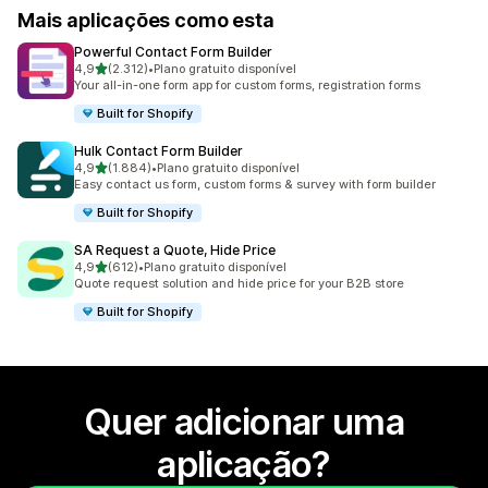
Mais aplicações como esta
Powerful Contact Form Builder
de 5 estrelas
4,9
(2.312)
•
Plano gratuito disponível
2312 total de avaliações
Your all-in-one form app for custom forms, registration forms
Built for Shopify
Hulk Contact Form Builder
de 5 estrelas
4,9
(1.884)
•
Plano gratuito disponível
1884 total de avaliações
Easy contact us form, custom forms & survey with form builder
Built for Shopify
SA Request a Quote, Hide Price
de 5 estrelas
4,9
(612)
•
Plano gratuito disponível
612 total de avaliações
Quote request solution and hide price for your B2B store
Built for Shopify
Quer adicionar uma
aplicação?