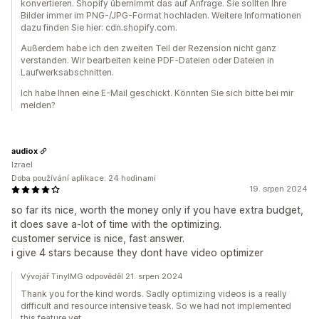
konvertieren. Shopify übernimmt das auf Anfrage. Sie sollten Ihre
Bilder immer im PNG-/JPG-Format hochladen. Weitere Informationen
dazu finden Sie hier: cdn.shopify.com.
Außerdem habe ich den zweiten Teil der Rezension nicht ganz
verstanden. Wir bearbeiten keine PDF-Dateien oder Dateien in
Laufwerksabschnitten.
Ich habe Ihnen eine E-Mail geschickt. Könnten Sie sich bitte bei mir
melden?
audiox
Izrael
Doba používání aplikace: 24 hodinami
19. srpen 2024
so far its nice, worth the money only if you have extra budget,
it does save a-lot of time with the optimizing.
customer service is nice, fast answer.
i give 4 stars because they dont have video optimizer
Vývojář TinyIMG odpověděl 21. srpen 2024
Thank you for the kind words. Sadly optimizing videos is a really
difficult and resource intensive teask. So we had not implemented
this feature yet.