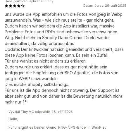
Doba používání aplikace: 5 dny
Datum úprav: 29. září 2025
uns wurde die App empfohlen um die Fotos von jpeg in Webp
umzuwandeln. Was - wie sich raus stellte - gar nicht geht.
Zudem haben wir seit dem die App installiert war, massive
Probleme: Fotos und PDFs sind reihenweise verschwunden.
Weg. Nicht mehr im Shopify Datei Ordner. Direkt wieder
deainstalliert, da völlig unbrauchbar.
Update: Der Entwickler hat sich gemeldet und versichert, dass
diese App keine Fotos löschen kann. Es sein ein Zufall.
Für uns war/Ist es nicht anders zu erklären.
Zudem wurde uns erklärt, dass es gar nicht nötig sein
(entgegen der Empfehlung der SEO Agentur) die Fotos von
jpeg in WEBP umzuwandeln.
Dies mache Shopify selbständig...
Für uns ist die App dennoch nicht notwenig. Der Support ist
aber sehr gut und von daher ist die Bewertung natürlich nicht
mehr nur 1*
Vývojář TinyIMG odpověděl 28. září 2025
Hallo,
Für uns gibt es keinen Grund, PNG-/JPG-Bilder in WebP zu