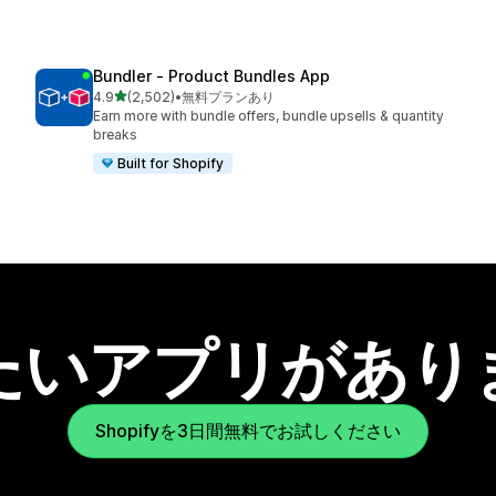
Bundler ‑ Product Bundles App
5つ星中
4.9
(2,502)
•
無料プランあり
合計レビュー数：2502件
Earn more with bundle offers, bundle upsells & quantity
breaks
Built for Shopify
たいアプリがあり
Shopifyを3日間無料でお試しください