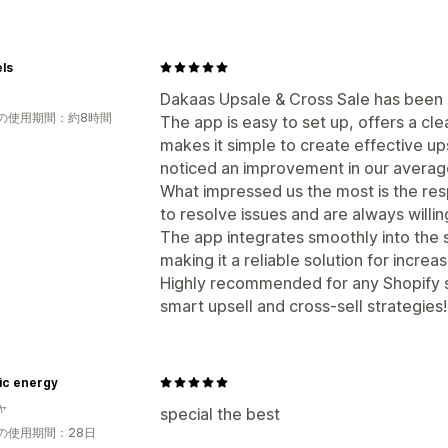
動的価格設定
カスタム価格
分析
A/Bテスト
クリックスルー率
コンバ
ls
おすすめ情報のパフォーマンス
最適化
Dakaas Upsale & Cross Sale has been a
の使用期間：約8時間
The app is easy to set up, offers a cle
makes it simple to create effective up
noticed an improvement in our average
What impressed us the most is the re
to resolve issues and are always willi
The app integrates smoothly into the 
making it a reliable solution for increas
Highly recommended for any Shopify s
smart upsell and cross-sell strategies!
ic energy
ャ
special the best
の使用期間：28日