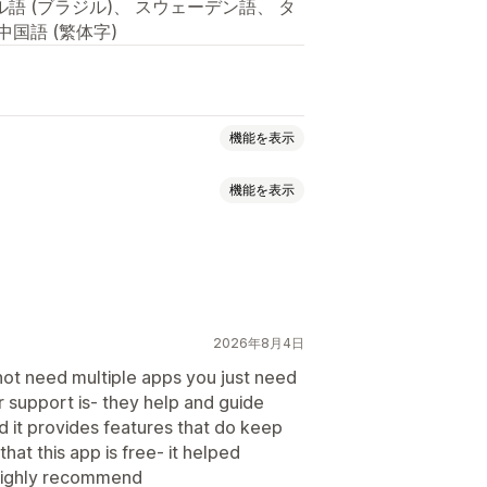
語 (ブラジル)、 スウェーデン語、 タ
中国語 (繁体字)
機能を表示
機能を表示
時のアップセル
ー
進捗バー
ボックスを作成
ギフトボックス
クアドオン
常時表示カート
クロスセルバンドル
CSS
カスタムHTML
ムバンドル
複数言語
カスタムルール
2026年8月4日
not need multiple apps you just need
r support is- they help and guide
割引
ディスカウント
ン
おすすめ商品
nd it provides features that do keep
割引率によるディスカウント
リュームディスカウント
at this app is free- it helped
O
定期購入
一括価格設定
卸売価格
 highly recommend