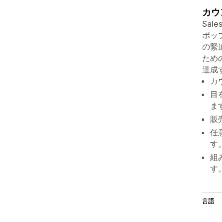
カウ
Sa
ポッ
の緊
ため
達成
カ
目
ま
販
任
す
組
す
言語