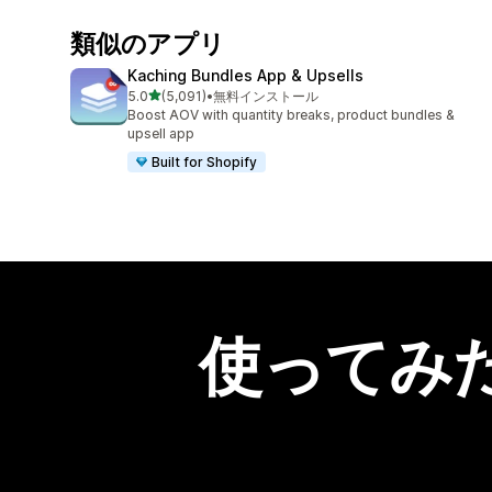
類似のアプリ
Kaching Bundles App & Upsells
5つ星中
5.0
(5,091)
•
無料インストール
合計レビュー数：5091件
Boost AOV with quantity breaks, product bundles &
upsell app
Built for Shopify
使ってみ