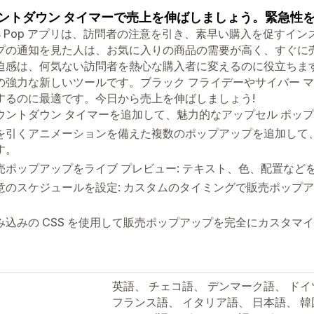
ントダウン タイマーで売上を伸ばしましょう。緊急性
les Pop アプリは、訪問者の注意を引き、素早い購入を促す
プの通知を見た人は、お気に入りの商品の需要が高く、すぐに
迫感は、何気ない訪問者を熱心な購入者に変えるのに役立ちま
の強力な新しいツールです。ブラック フライデーやサイバー 
するのに最適です。今日から売上を伸ばしましょう!
ウントダウン タイマーを追加して、魅力的なアップセル ポッ
を引くアニメーションを備えた複数のポップアップを追加して
す。
売ポップアップをライブ プレビュー: テキスト、色、配置など
意のスケジュールを設定: カスタムのタイミングで販売ポップ
。
み込みの CSS を使用して販売ポップアップを完全にカスタマ
。
英語、 チェコ語、 デンマーク語、 ド
フランス語、 イタリア語、 日本語、 韓