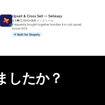
Upsell & Cross Sell — Selleasy
5つ星中
4.9
(2,484)
•
無料インストール
合計レビュー数：2484件
Frequently bought together bundles & in cart upsell,
boost AOV
Built for Shopify
ましたか？