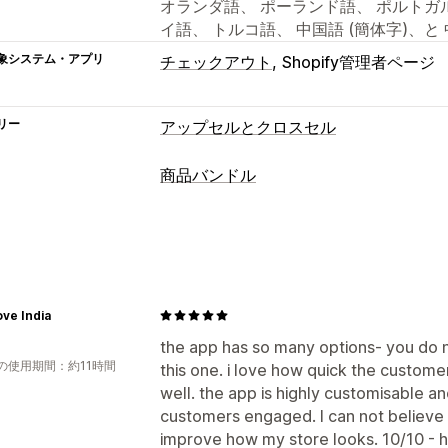
オランダ語、 ポーランド語、 ポルトガル
イ語、 トルコ語、 中国語 (簡体字)、と 
象システム・アプリ
チェックアウト
Shopify管理者ページ
リー
アップセルとクロスセル
カスタマイズ
商品バンドル
カートでのアップセル
チェックアウト
バンドルタイプ
商品ページでのアップセル
お知らせバ
マルチパック
バリエーションバンドル
お礼ページでのアップセル
ワンクリッ
サンプルパック
アップセルバンドル
カートドロワー
ポップアップ
カスタム
よく合わせて買われている商品
カスタ
ドラッグ&ドロップエディタ
複数通貨
ove India
設定可能な価格設定方式
オファーとおすすめ
the app has so many options- you do 
の使用期間：約11時間
this one. i love how quick the custome
固定価格設定
段階的な価格設定
数量
保証
配送保証
無料ギフト
商品アドオ
well. the app is highly customisable a
ボリュームディスカウント
一律割引
よく同時購入される商品
バンドル
ボ
customers engaged. I can not believe th
カートディスカウント
無料配送
BOG
AIによるおすすめ
improve how my store looks. 10/10 -