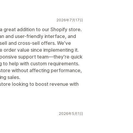
ージョン率
2026年7月17日
の提案
ファネルのパフォーマンス
 great addition to our Shopify store.
an and user-friendly interface, and
sell and cross-sell offers. We've
 order value since implementing it.
sponsive support team—they're quick
ng to help with custom requirements.
store without affecting performance,
ing sales.
tore looking to boost revenue with
2026年5月1日