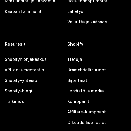
Markkinointi ja konversio
Hakukoneoptimointi
Kaupan hallinnointi
Lähetys
Valuutta ja käännös
Resurssit
Shopify
Shopifyn ohjekeskus
Tietoja
API-dokumentaatio
Uramahdollisuudet
Shopify-yhteisö
Sijoittajat
Shopify-blogi
Lehdistö ja media
Tutkimus
Kumppanit
Affiliate-kumppanit
Oikeudelliset asiat