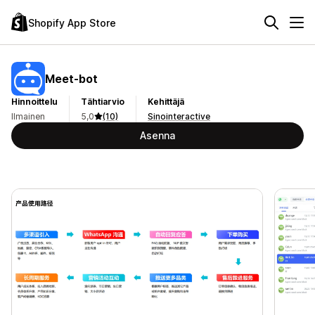
Shopify App Store
Meet‑bot
Hinnoittelu
Tähtiarvio
Kehittäjä
Ilmainen
5,0
(10)
Sinointeractive
Asenna