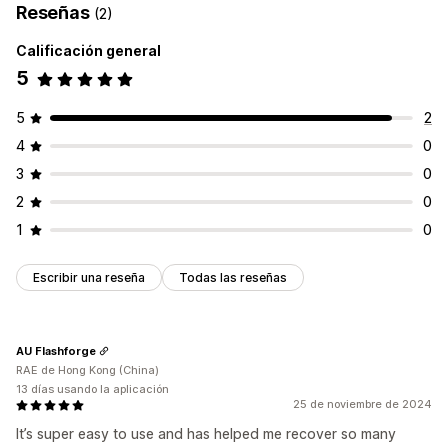
Reseñas
(2)
Seguimiento de conversión
Flujos de trabajos automatizados
Calificación general
5
Opciones de muestra
Plantillas
5
2
4
0
3
0
2
0
1
0
Escribir una reseña
Todas las reseñas
AU Flashforge
RAE de Hong Kong (China)
13 días usando la aplicación
25 de noviembre de 2024
It’s super easy to use and has helped me recover so many