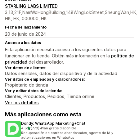
STARLING LABS LIMITED
3,13,21F,NamWoHongBuilding,148WingLokStreet,SheungWan,HK,
HK, HK, 000000, HK
Fecha de lanzamiento
20 de junio de 2024
Acceso a los datos
Esta aplicación necesita acceso a los siguientes datos para
funcionar en tu tienda. Obtén más información en la
política de
privacidad
del desarrollador.
Ver datos de clientes:
Datos sensibles, datos del dispositivo y de la actividad
Ver datos de empleados y colaboradores:
Propietario de tienda
Ver y editar datos de la tienda:
Clientes, Productos, Pedidos, Tienda online
Ver los detalles
Más aplicaciones como esta
Dondy: WhatsApp Marketing+Chat
de 5 estrellas
4.8
(770)
•
Plan gratis disponible
770 reseñas en total
Recuperación de carritos abandonados, agente de IA y
automatizaciones en WhatsApp