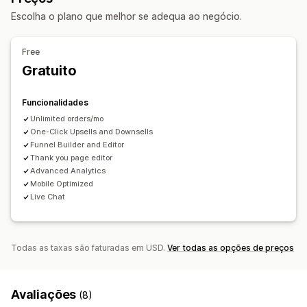
Editor de arrastar e largar
Várias moedas
Multilingue
Escolha o plano que melhor se adequa ao negócio.
Regras personalizadas
Ofertas e recomendações
Free
Proteção de envio
Ofertas gratuitas
Envio gratuito
Gratuito
Suplementos de produtos
Recomendações de produtos
Pacotes
Processamento prioritário
Funcionalidades
Unlimited orders/mo
Análise de dados
One-Click Upsells and Downsells
Testes A/B
Taxas de cliques
Taxas de conversão
Funnel Builder and Editor
Thank you page editor
Canalize o desempenho
Advanced Analytics
Mobile Optimized
Live Chat
Todas as taxas são faturadas em USD.
Ver todas as opções de preços
Avaliações
(8)