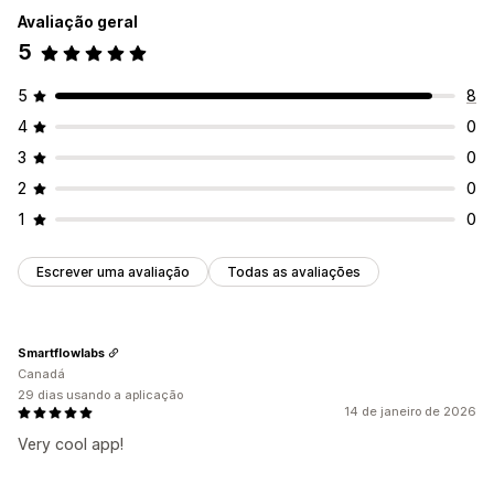
Avaliação geral
5
5
8
4
0
3
0
2
0
1
0
Escrever uma avaliação
Todas as avaliações
Smartflowlabs
Canadá
29 dias usando a aplicação
14 de janeiro de 2026
Very cool app!