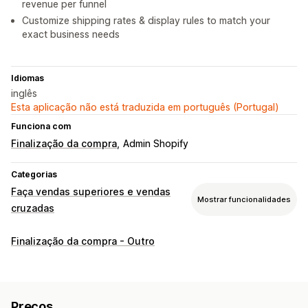
revenue per funnel
Customize shipping rates & display rules to match your
exact business needs
Idiomas
inglês
Esta aplicação não está traduzida em português (Portugal)
Funciona com
Finalização da compra
Admin Shopify
Categorias
Faça vendas superiores e vendas
Mostrar funcionalidades
cruzadas
Personalização
Finalização da compra - Outro
Venda superior do carrinho
Venda superior na finalização da compra
Página de agradecimento de venda superior
Preços