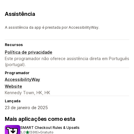
Assistência
A assistência da app é prestada por AccessibilityWay.
Recursos
Política de privacidade
Este programador não oferece assistência direta em Português
(portugal).
Programador
AccessibilityWay
Website
Kennedy Town, HK, HK
Lançada
23 de janeiro de 2025
Mais aplicações como esta
SMART Checkout Rules & Upsells
de 5 estrelas
5,0
(598)
•
Gratuito