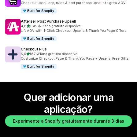
598 total de avaliações
Checkout upsell app, rules & post purchase upsells to grow AOV
Built for Shopify
Aftersell Post Purchase Upsell
de 5 estrelas
4,8
(886)
•
Plano gratuito disponível
886 total de avaliações
Lift AOV with 1-Click Checkout Upsells & Thank You Page Offers
Built for Shopify
Checkout Plus
de 5 estrelas
5,0
(87)
•
Plano gratuito disponível
87 total de avaliações
Customize Checkout Page & Thank You Page + Upsells, Free Gifts
Built for Shopify
Quer adicionar uma
aplicação?
Experimente a Shopify gratuitamente durante 3 dias