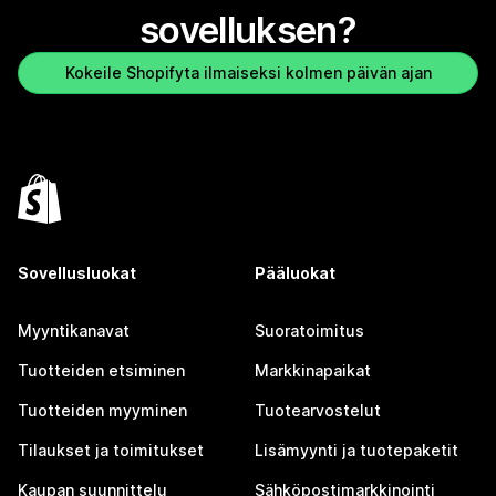
sovelluksen?
Kokeile Shopifyta ilmaiseksi kolmen päivän ajan
Sovellusluokat
Pääluokat
Myyntikanavat
Suoratoimitus
Tuotteiden etsiminen
Markkinapaikat
Tuotteiden myyminen
Tuotearvostelut
Tilaukset ja toimitukset
Lisämyynti ja tuotepaketit
Kaupan suunnittelu
Sähköpostimarkkinointi