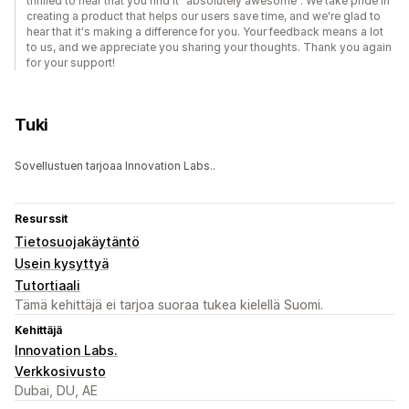
thrilled to hear that you find it "absolutely awesome". We take pride in
creating a product that helps our users save time, and we're glad to
hear that it's making a difference for you. Your feedback means a lot
to us, and we appreciate you sharing your thoughts. Thank you again
for your support!
Tuki
Sovellustuen tarjoaa Innovation Labs..
Resurssit
Tietosuojakäytäntö
Usein kysyttyä
Tutortiaali
Tämä kehittäjä ei tarjoa suoraa tukea kielellä Suomi.
Kehittäjä
Innovation Labs.
Verkkosivusto
Dubai, DU, AE