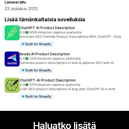
Lanseerattu
23. joulukuu 2022
Lisää tämänkaltaisia sovelluksia
ChatGPT AI Product Description
/ 5 tähteä
4,9
(458)
•
Ilmainen sopimus saatavilla
458 arvostelua yhteensä
Generate SEO Friendly Product Descriptions With ChatGPT - Bulk
Built for Shopify
Avada AI Product Description
/ 5 tähteä
4,9
(120)
•
Ilmainen sopimus saatavilla
120 arvostelua yhteensä
Generate product descriptions in bulk & optimize SEO with AI
Built for Shopify
ChatGPT‑AI Product Description
/ 5 tähteä
4,9
(331)
•
Ilmainen sopimus saatavilla
331 arvostelua yhteensä
Craft SEO product descriptions & blog with ChatGPT AI in bulk
Built for Shopify
Haluatko lisätä