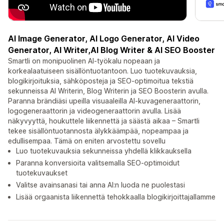
AI Image Generator, AI Logo Generator, AI Video
Generator, AI Writer,AI Blog Writer & AI SEO Booster
Smartli on monipuolinen AI-työkalu nopeaan ja
korkealaatuiseen sisällöntuotantoon. Luo tuotekuvauksia,
blogikirjoituksia, sähköposteja ja SEO-optimoitua tekstiä
sekunneissa AI Writerin, Blog Writerin ja SEO Boosterin avulla.
Paranna brändiäsi upeilla visuaaleilla AI-kuvageneraattorin,
logogeneraattorin ja videogeneraattorin avulla. Lisää
näkyvyyttä, houkuttele liikennettä ja säästä aikaa – Smartli
tekee sisällöntuotannosta älykkäämpää, nopeampaa ja
edullisempaa. Tämä on eniten arvostettu sovellu
Luo tuotekuvauksia sekunneissa yhdellä klikkauksella
Paranna konversioita valitsemalla SEO-optimoidut
tuotekuvaukset
Valitse avainsanasi tai anna AI:n luoda ne puolestasi
Lisää orgaanista liikennettä tehokkaalla blogikirjoittajallamme