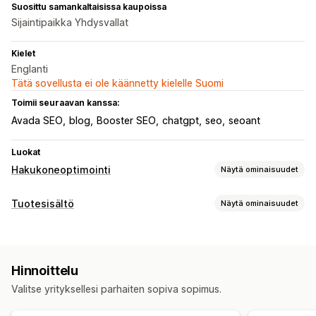
Suosittu samankaltaisissa kaupoissa
Sijaintipaikka Yhdysvallat
Kielet
Englanti
Tätä sovellusta ei ole käännetty kielelle Suomi
Toimii seuraavan kanssa:
Avada SEO
blog
Booster SEO
chatgpt
seo
seoant
Luokat
Hakukoneoptimointi
Näytä ominaisuudet
Hakuoptimointityökalut
Tuotesisältö
Näytä ominaisuudet
Kuvan pakkaus
Kuvan varmuuskopiointi
ALT-teksti
Sisältötyypit
Kaksoissisältö
Esilataus
Takalinkit
Sivukartat
Kuvaukset
Blogipostaukset
Sosiaalisen median postit
Sivujen indeksointi
Meta-tunnisteet
Joukkomuokkaus
Hinnoittelu
Tekoälygenerointi
Paikallinen hakukoneoptimointi
Sisällöntuotanto
Valitse yrityksellesi parhaiten sopiva sopimus.
Kuvan optimointi
Nopeuden optimointi
Tekoälygenerointi
Käännös
Sisällön optimointi
Automaatiot