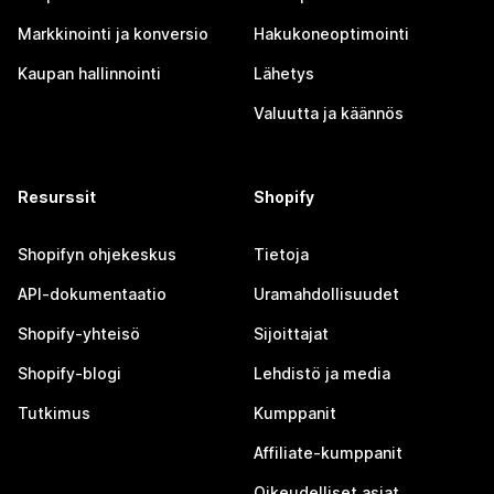
Markkinointi ja konversio
Hakukoneoptimointi
Kaupan hallinnointi
Lähetys
Valuutta ja käännös
Resurssit
Shopify
Shopifyn ohjekeskus
Tietoja
API-dokumentaatio
Uramahdollisuudet
Shopify-yhteisö
Sijoittajat
Shopify-blogi
Lehdistö ja media
Tutkimus
Kumppanit
Affiliate-kumppanit
Oikeudelliset asiat