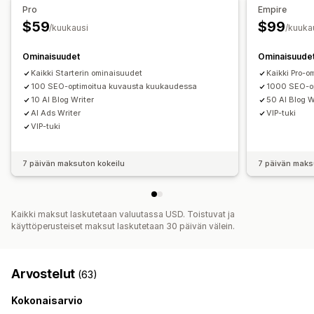
Hakukoneoptimointi
Pro
Empire
Tehokkuuden valvonta
$59
$99
Blogin hakukoneoptimointi
/kuukausi
/kuuka
SEO-pisteet
Tarkastukset
Raportointi
Tiedot ja vinkit
Ominaisuudet
Ominaisuude
Analytiikka
Kilpailija-analyysi
Avainsana-analyysi
Kaikki Starterin ominaisuudet
Kaikki Pro-o
Nopeusanalyysi
Linkkianalyysi
Sisältöanalyysi
Seuranta
100 SEO-optimoitua kuvausta kuukaudessa
1000 SEO-op
Ranking-seuranta
Konversioseuranta
Sivustoliikenne
10 AI Blog Writer
50 AI Blog W
A/B-testaus
AI Ads Writer
VIP-tuki
VIP-tuki
7 päivän maksuton kokeilu
7 päivän maks
Kaikki maksut laskutetaan valuutassa USD. Toistuvat ja
käyttöperusteiset maksut laskutetaan 30 päivän välein.
Arvostelut
(63)
Kokonaisarvio