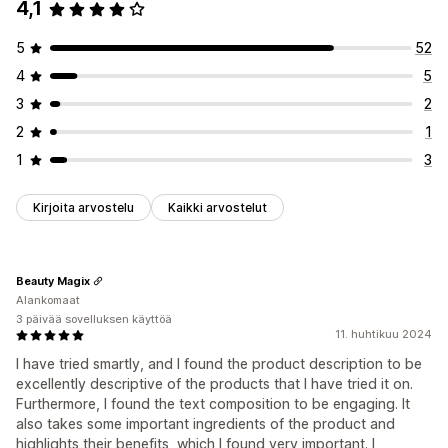
4,1
5
52
4
5
3
2
2
1
1
3
Kirjoita arvostelu
Kaikki arvostelut
Beauty Magix
Alankomaat
3 päivää sovelluksen käyttöä
11. huhtikuu 2024
I have tried smartly, and I found the product description to be
excellently descriptive of the products that I have tried it on.
Furthermore, I found the text composition to be engaging. It
also takes some important ingredients of the product and
highlights their benefits, which I found very important. I