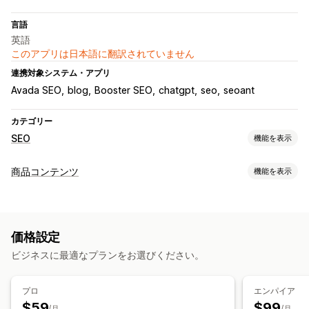
言語
英語
このアプリは日本語に翻訳されていません
連携対象システム・アプリ
Avada SEO
blog
Booster SEO
chatgpt
seo
seoant
カテゴリー
SEO
機能を表示
SEOツール
商品コンテンツ
機能を表示
画像の圧縮
画像のバックアップ
代替テキスト
コンテンツタイプ
コンテンツの複製
事前読み込み
バックリンク
サイトマップ
説明
ブログ記事
SNS投稿
ページのインデックス付け
メタタグ
一括編集
AI生成
価格設定
ローカルSEO
画像の最適化
スピード最適化
コンテンツ作成
ビジネスに最適なプランをお選びください。
コンテンツの最適化
オートメーション
AI生成
翻訳
パフォーマンスのモニタリング
SEO
プロ
エンパイア
SEOスコア
監査
レポート
インサイトとヒント
分析
競合分析
$59
$99
ブログSEO
/月
/月