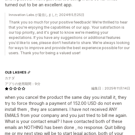
turned out to be an excellent app.
Innovation Labs.が返信しました 2024年5月25日
Thank you so much for your positive feedback! We're thrilled to hear
that you're enjoying the capabilities of our app. Your satisfaction is
our top priority, and it's great to know we're meeting your
expectations. If you have any suggestions or additional features
you'd like to see, please don't hesitate to share. We're always looking
for ways to improve and provide the best experience possible for our
users. Thank you for being a valued user!
OLB LASHES
カナダ
アプリの使用期間：9分
編集日：2025年11月14日
when you cancel the product the same day you install it, they
try to force through a payment of 152.00 USD do not even
install them , they are scammers. I have not received ANY
EMAILS from your company and you just tried to bill me again.
What is your contact email? I have contacted both of these
emails an NOTHING has been done , no response. Quit billing
me or my next step will be to start legal action. both of your