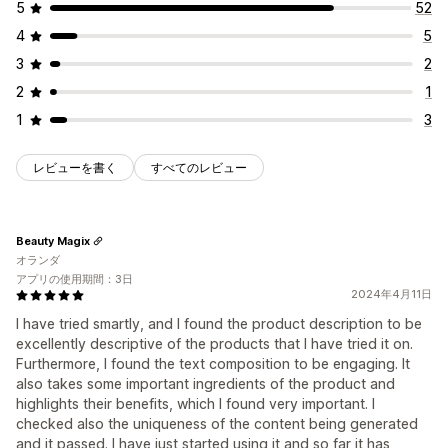
5
52
4
5
3
2
2
1
1
3
レビューを書く
すべてのレビュー
Beauty Magix
オランダ
アプリの使用期間：3日
2024年4月11日
I have tried smartly, and I found the product description to be
excellently descriptive of the products that I have tried it on.
Furthermore, I found the text composition to be engaging. It
also takes some important ingredients of the product and
highlights their benefits, which I found very important. I
checked also the uniqueness of the content being generated
and it passed. I have just started using it and so far it has