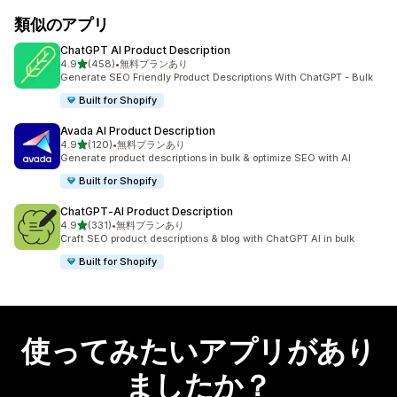
類似のアプリ
ChatGPT AI Product Description
5つ星中
4.9
(458)
•
無料プランあり
合計レビュー数：458件
Generate SEO Friendly Product Descriptions With ChatGPT - Bulk
Built for Shopify
Avada AI Product Description
5つ星中
4.9
(120)
•
無料プランあり
合計レビュー数：120件
Generate product descriptions in bulk & optimize SEO with AI
Built for Shopify
ChatGPT‑AI Product Description
5つ星中
4.9
(331)
•
無料プランあり
合計レビュー数：331件
Craft SEO product descriptions & blog with ChatGPT AI in bulk
Built for Shopify
使ってみたいアプリがあり
ましたか？