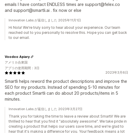
emails I have contact ENDLESS times are support@felex.co
and support@smartli.ai . fix now or else
Innovation Labs.が返信しました 2025年11月1日
Hi Nola! We're truly sorry to hear about your experience. Our team
reached out to you personally to resolve this. Hope you can get back
to our email.
Voodoo Apiary
アメリカ合衆国
アプリの使用期間：3日
2023年3月6日
Smartli helps reword the product descriptions and improve the
SEO for my products. Instead of spending 5-10 minutes for
each product Smartli can do about 20 products/items in 5
minutes.
Innovation Labs.が返信しました 2023年3月27日
Thank you for taking the time to leave a review about Smartli! We are
thrilled to hear that you find it "absolutely awesome". We take pride in
creating a product that helps our users save time, and we're glad to
hear that it's making a difference for you. Your feedback means a lot