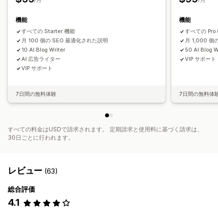
キーワード分析
スピード分析
リンク分析
コンテンツ分析
機能
機能
追跡
順位追跡
コンバージョントラッキング
すべての Starter 機能
すべての Pro
ウェブサイトトラフィック
A/Bテスト
月 100 個の SEO 最適化された説明
月 1,000 
10 AI Blog Writer
50 AI Blog W
AI 広告ライター
VIP サポート
VIP サポート
7日間の無料体験
7日間の無料体
すべての料金はUSDで請求されます。 定期請求と使用料に基づく請求は、
30日ごとに行われます。
レビュー
(63)
総合評価
4.1