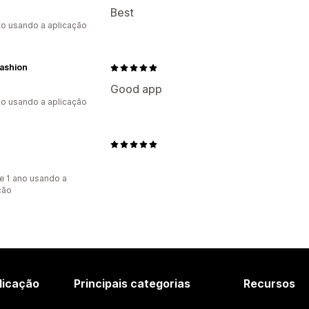
Best
to usando a aplicação
ashion
Good app
to usando a aplicação
e 1 ano usando a
ção
licação
Principais categorias
Recursos