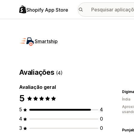
Shopify App Store
Smartship
Avaliações
(4)
Avaliação geral
Digima
5
Índia
Aprox
5
4
usando
4
0
3
0
Punja