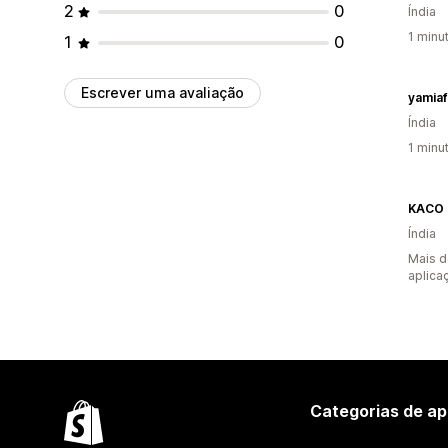
2
0
Índia
1 minu
1
0
Escrever uma avaliação
yamiaf
Índia
1 minu
KACO
Índia
Mais d
aplica
Categorias de ap