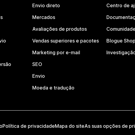
Envio direto
Centro de a
os
Mercados
Documentaç
Avaliações de produtos
Comunidade
vio
Vendas superiores e pacotes
Blogue Shop
Marketing por e-mail
Investigaçã
ersão
SEO
Envio
Moeda e tradução
o
Política de privacidade
Mapa do site
As suas opções de pr