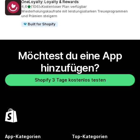
OneLoyalty: Loyalty & Rewards
von 5 Sternen
4,6
(106)
•
Kostenloser Plan verfügbar
106 Rezensionen insgesamt
Wiederholungskaufrate mit leistungsstarken Treueprogrammen
und Prämien steigern
Built for Shopify
Möchtest du eine App
hinzufügen?
Shopify 3 Tage kostenlos testen
App-Kategorien
Top-Kategorien