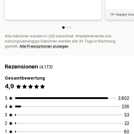
14-tägiger ko
Alle Gebühren werden in USD berechnet. Wiederkehrende und
nutzungsabhängige Gebühren werden alle 30 Tage in Rechnung
gestellt.
Alle Preisoptionen anzeigen
Rezensionen
(4.173)
Gesamtbewertung
4,9
5
3.802
4
236
3
53
2
22
1
60