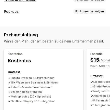
Programmtypen
Pop-ups
Funktionen anzeigen
Prämienprogramme
Mitgliedschaften
VIP-Stufen
Popup-Typen
Empfehlungen
Abonnements
Warenkorb-Popups
Rabatte
Prämien
Banner
Geschenkgutschein-Programme
Individuelle Programme
Preisgestaltung
Popups verwalten
Prämien, die du anbieten kannst
Wähle den Plan, der am besten zu deinem Unternehmen passt.
Editor-Tool
Vorlagen
Übersetzung
Kampagnen
Punkte
Rabatte
Coupons
Geschenke
Trigger und Regeln
Geschenkgutscheine
POS-Prämien
Kostenloser Versand
Kostenlos
Essential
Kostenlose Produkte
Frühzeitiger Zugriff
$15
Kostenlos
/ Monat
Exklusiver Zugriff
Vergünstigungen für Mitglieder
Events
Bis zu 500 Be
Dienstleistungen
Spenden
Individuelle Prämien
Umfasst
Umfasst
Punkte, Prämien & Empfehlungen
Eigene Seit
15+ Wege zum Sammeln & Einlösen
Gratis-Prod
Rabatte & kostenloser Versand
Nudges (On-
Vollständiges Branding
Analysen & 
Mehrsprachig (20+ Sprachen)
Prämien via 
Nahtlose Shopify POS-Integration
1 Integration