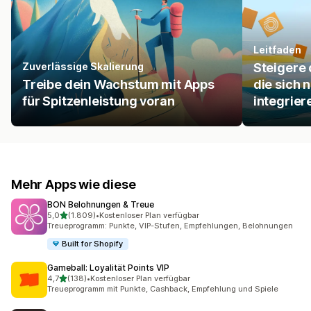
Leitfaden
Zuverlässige Skalierung
Steigere 
Treibe dein Wachstum mit Apps
die sich 
für Spitzenleistung voran
integrier
Mehr Apps wie diese
BON Belohnungen & Treue
von 5 Sternen
5,0
(1.809)
•
Kostenloser Plan verfügbar
1809 Rezensionen insgesamt
Treueprogramm: Punkte, VIP-Stufen, Empfehlungen, Belohnungen
Built for Shopify
Gameball: Loyalität Points VIP
von 5 Sternen
4,7
(138)
•
Kostenloser Plan verfügbar
138 Rezensionen insgesamt
Treueprogramm mit Punkte, Cashback, Empfehlung und Spiele