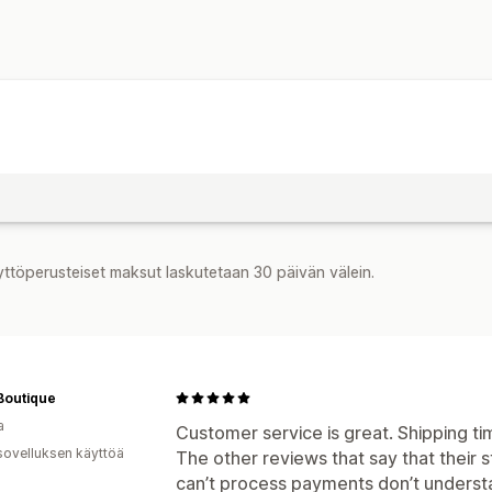
yttöperusteiset maksut laskutetaan 30 päivän välein.
Boutique
a
Customer service is great. Shipping tim
sovelluksen käyttöä
The other reviews that say that their 
can’t process payments don’t understan