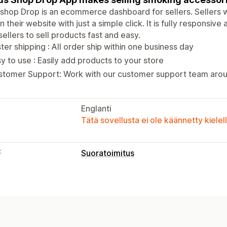
hop Drop is an ecommerce dashboard for sellers. Sellers wil
on their website with just a simple click. It is fully respons
sellers to sell products fast and easy.
ter shipping : All order ship within one business day
y to use : Easily add products to your store
stomer Support: Work with our customer support team arou
Englanti
Tätä sovellusta ei ole käännetty kiele
t
Suoratoimitus
Myytävät tuotteet
Elektroniikka
Aikuistuotteet
Hankintasijainnit
Kanada