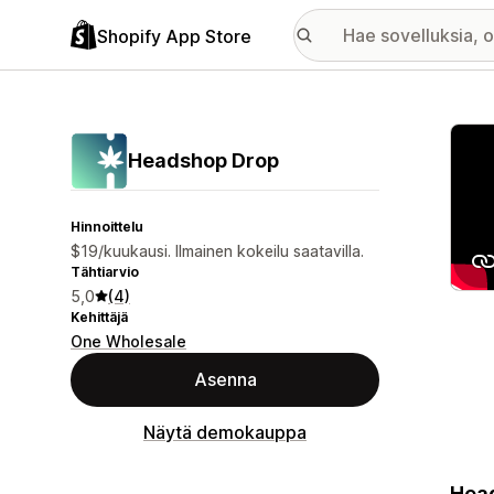
Shopify App Store
Esitt
Headshop Drop
Hinnoittelu
$19/kuukausi. Ilmainen kokeilu saatavilla.
Tähtiarvio
5,0
(4)
Kehittäjä
One Wholesale
Asenna
Näytä demokauppa
Head