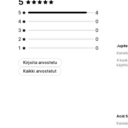
5
5
4
4
0
3
0
2
0
Jupite
1
0
Kanad
4 kuuk
Kirjoita arvostelu
käyttö
Kaikki arvostelut
Kanad