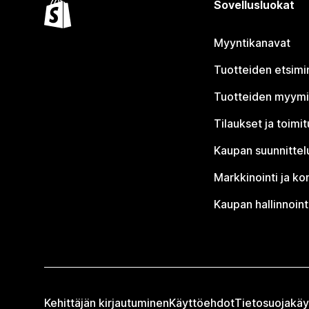
Sovellusluokat
Myyntikanavat
Tuotteiden etsimi
Tuotteiden myym
Tilaukset ja toimi
Kaupan suunnittel
Markkinointi ja ko
Kaupan hallinnoint
Kehittäjän kirjautuminen
Käyttöehdot
Tietosuojakäy