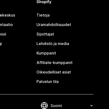
Shopify
jekeskus
Tietoja
ntaatio
Uramahdollisuudet
eisö
Sijoittajat
i
Lehdistö ja media
Kumppanit
Affiliate-kumppanit
Oikeudelliset asiat
Palvelun tila