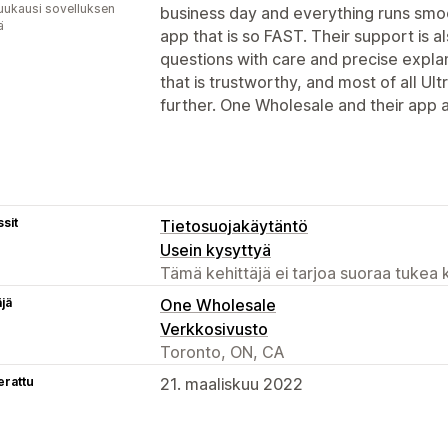
uukausi sovelluksen
business day and everything runs smoot
ä
app that is so FAST. Their support is a
questions with care and precise explan
that is trustworthy, and most of all Ul
further. One Wholesale and their app 
sit
Tietosuojakäytäntö
Usein kysyttyä
Tämä kehittäjä ei tarjoa suoraa tukea k
äjä
One Wholesale
Verkkosivusto
Toronto, ON, CA
erattu
21. maaliskuu 2022