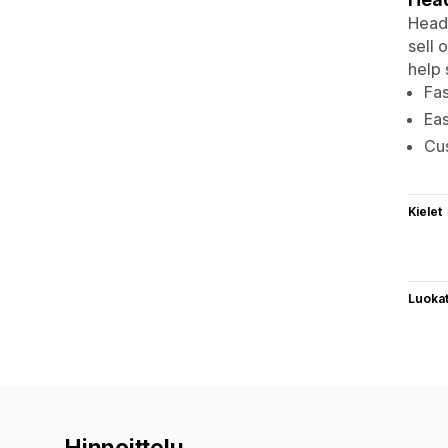
Heads
sell 
help 
Fas
Eas
Cu
Kielet
Luoka
Hinnoittelu