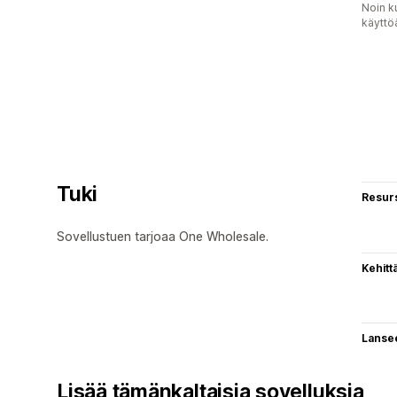
Noin k
käyttö
Tuki
Resurs
Sovellustuen tarjoaa One Wholesale.
Kehitt
Lanse
Lisää tämänkaltaisia sovelluksia