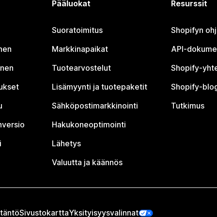
Pääluokat
Resurssit
Suoratoimitus
Shopifyn oh
nen
Markkinapaikat
API-dokume
inen
Tuotearvostelut
Shopify-yht
tukset
Lisämyynti ja tuotepaketit
Shopify-blog
u
Sähköpostimarkkinointi
Tutkimus
nversio
Hakukoneoptimointi
i
Lähetys
Valuutta ja käännös
täntö
Sivustokartta
Yksityisyysvalinnat