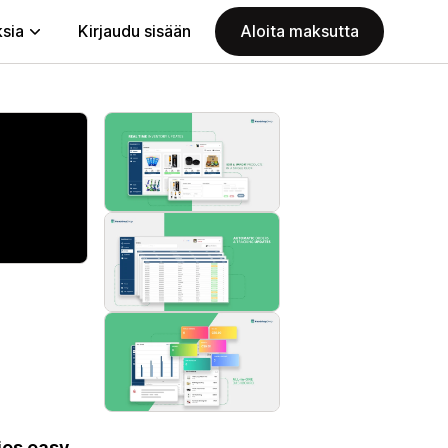
ksia
Kirjaudu sisään
Aloita maksutta
es easy.