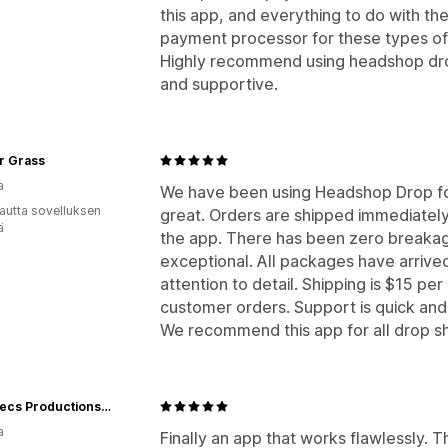
this app, and everything to do with the
payment processor for these types of
Highly recommend using headshop dro
and supportive.
r Grass
a
We have been using Headshop Drop fo
autta sovelluksen
great. Orders are shipped immediately
ä
the app. There has been zero breakage
exceptional. All packages have arrived
attention to detail. Shipping is $15 p
customer orders. Support is quick and 
We recommend this app for all drop sh
Acid Secs Productions Inc.
a
Finally an app that works flawlessly. T