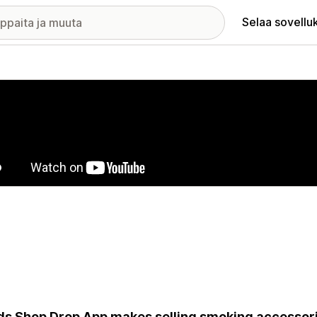
Selaa sovellu
elykuvagalleria
s Shop Drop App makes selling smoking accessori