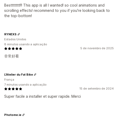
Besttttttt!!! This app is all I wanted! so cool animations and
scrolling effects! recommend to you if you're looking back to
the top-bottom!
RYNEXS
Estados Unidos
8 minutos usando a aplicação
5 de novembro de 2025
非常好看
L'Atelier du Fat Bike
França
7 minutos usando a aplicação
15 de setembro de 2024
Super facile a installer et super rapide. Merci
Photome.ie