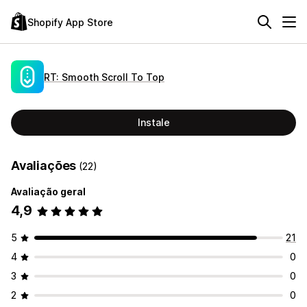
Shopify App Store
RT: Smooth Scroll To Top
Instale
Avaliações
(22)
Avaliação geral
4,9
5
21
4
0
3
0
2
0