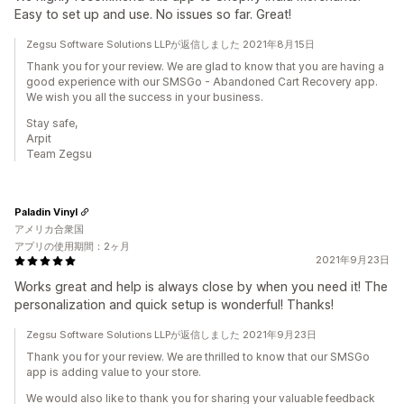
Easy to set up and use. No issues so far. Great!
Zegsu Software Solutions LLPが返信しました 2021年8月15日
Thank you for your review. We are glad to know that you are having a
good experience with our SMSGo - Abandoned Cart Recovery app.
We wish you all the success in your business.
Stay safe,
Arpit
Team Zegsu
Paladin Vinyl
アメリカ合衆国
アプリの使用期間：2ヶ月
2021年9月23日
Works great and help is always close by when you need it! The
personalization and quick setup is wonderful! Thanks!
Zegsu Software Solutions LLPが返信しました 2021年9月23日
Thank you for your review. We are thrilled to know that our SMSGo
app is adding value to your store.
We would also like to thank you for sharing your valuable feedback