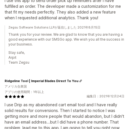
I use this app to send order pick up reminders after I have
fulfilled an order. The developer made a customization for me
that fit my needs perfectly. They also added a new feature
when I requested additional analytics. Thank you!
Zegsu Software Solutions LLPが返信しました 2021年8月15日
Thank you for your review. We are glad to know that you are having a
good experience with our SMSGo app. We wish you all the success in
your business.
Stay safe,
Arpit
Team Zegsu
Ridgeline Tool | Imperial Blades Direct To You
アメリカ合衆国
アプリの使用期間：1年以上
編集日：2021年12月24日
I use Drip as my abandoned cart email tool and I have really
solid results for conversions. Then I started to notice I was
getting more and more people that would abandon, but I didn't
have an email address....but I did have a phone number. That
problem, lead me to this app. I am going to tell you right now,