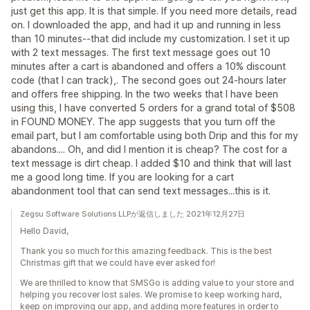
just get this app. It is that simple. If you need more details, read
on. I downloaded the app, and had it up and running in less
than 10 minutes--that did include my customization. I set it up
with 2 text messages. The first text message goes out 10
minutes after a cart is abandoned and offers a 10% discount
code (that I can track),. The second goes out 24-hours later
and offers free shipping. In the two weeks that I have been
using this, I have converted 5 orders for a grand total of $508
in FOUND MONEY. The app suggests that you turn off the
email part, but I am comfortable using both Drip and this for my
abandons.... Oh, and did I mention it is cheap? The cost for a
text message is dirt cheap. I added $10 and think that will last
me a good long time. If you are looking for a cart
abandonment tool that can send text messages...this is it.
Zegsu Software Solutions LLPが返信しました 2021年12月27日
Hello David,
Thank you so much for this amazing feedback. This is the best
Christmas gift that we could have ever asked for!
We are thrilled to know that SMSGo is adding value to your store and
helping you recover lost sales. We promise to keep working hard,
keep on improving our app, and adding more features in order to