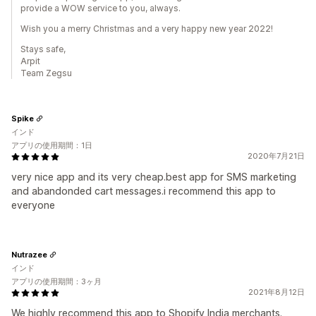
provide a WOW service to you, always.
Wish you a merry Christmas and a very happy new year 2022!
Stays safe,
Arpit
Team Zegsu
Spike
インド
アプリの使用期間：1日
2020年7月21日
very nice app and its very cheap.best app for SMS marketing
and abandonded cart messages.i recommend this app to
everyone
Nutrazee
インド
アプリの使用期間：3ヶ月
2021年8月12日
We highly recommend this app to Shopify India merchants.