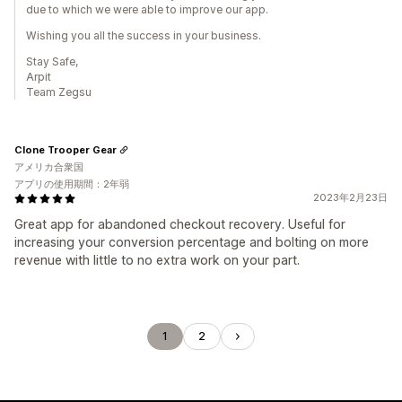
due to which we were able to improve our app.
Wishing you all the success in your business.
Stay Safe,
Arpit
Team Zegsu
Clone Trooper Gear
アメリカ合衆国
アプリの使用期間：2年弱
2023年2月23日
Great app for abandoned checkout recovery. Useful for
increasing your conversion percentage and bolting on more
revenue with little to no extra work on your part.
1
2