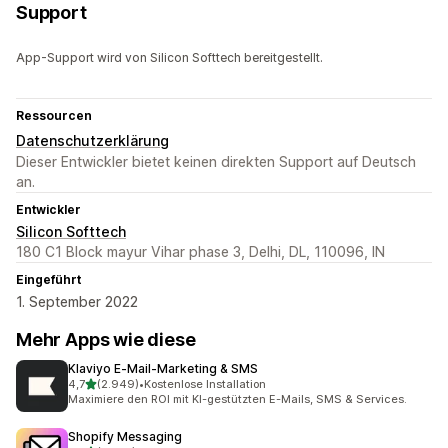
Support
App-Support wird von Silicon Softtech bereitgestellt.
Ressourcen
Datenschutzerklärung
Dieser Entwickler bietet keinen direkten Support auf Deutsch
an.
Entwickler
Silicon Softtech
180 C1 Block mayur Vihar phase 3, Delhi, DL, 110096, IN
Eingeführt
1. September 2022
Mehr Apps wie diese
Klaviyo E‑Mail‑Marketing & SMS
von 5 Sternen
4,7
(2.949)
•
Kostenlose Installation
2949 Rezensionen insgesamt
Maximiere den ROI mit KI-gestützten E-Mails, SMS & Services.
Shopify Messaging