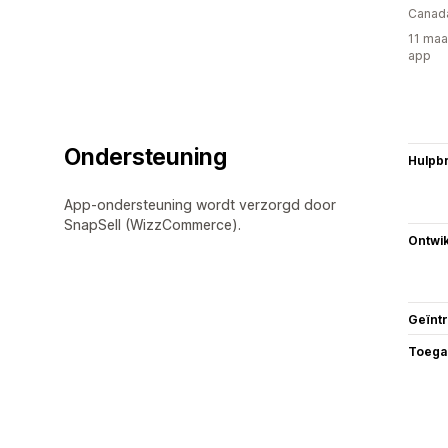
Canad
11 maa
app
Ondersteuning
Hulpb
App-ondersteuning wordt verzorgd door
SnapSell (WizzCommerce).
Ontwik
Geïnt
Toega