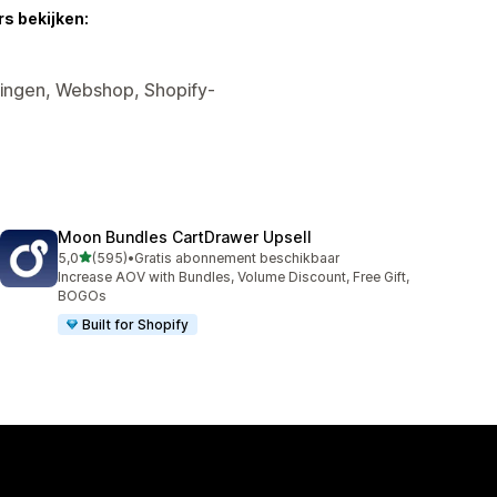
s bekijken:
tingen, Webshop, Shopify-
Moon Bundles CartDrawer Upsell
van 5 sterren
5,0
(595)
•
Gratis abonnement beschikbaar
595 recensies in totaal
Increase AOV with Bundles, Volume Discount, Free Gift,
BOGOs
Built for Shopify