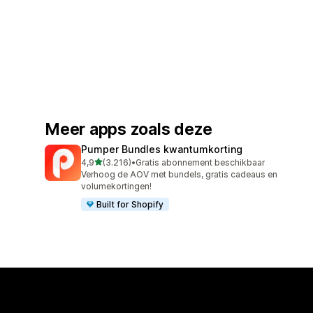
Meer apps zoals deze
Pumper Bundles kwantumkorting
van 5 sterren
4,9
(3.216)
•
Gratis abonnement beschikbaar
3216 recensies in totaal
Verhoog de AOV met bundels, gratis cadeaus en
volumekortingen!
Built for Shopify