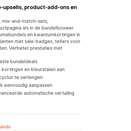
-upsells, product-add-ons en
, mix-and-match-sets,
uctpagina als in de bundelbouwer
olumebundels en kwantumkortingen in
klanten met sale-badges, tellers voor
ten. Verbeter prestaties met
aste bundeldeals
 kortingen en kleurstalen aan
cyclus te verlengen
alk eenvoudig aanpassen
vanceerde automatische vertaling
lands