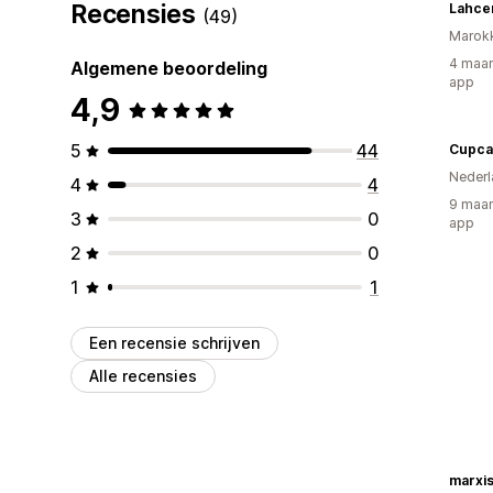
Recensies
Lahce
(49)
Marok
4 maan
Algemene beoordeling
app
4,9
5
44
Cupca
Nederl
4
4
9 maan
3
0
app
2
0
1
1
Een recensie schrijven
Alle recensies
marxis