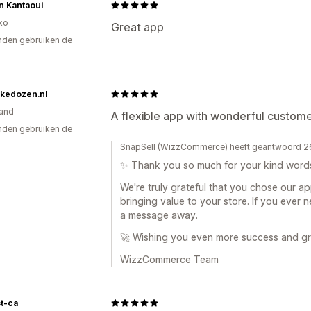
n Kantaoui
ko
Great app
den gebruiken de
kedozen.nl
and
A flexible app with wonderful custome
den gebruiken de
SnapSell (WizzCommerce) heeft geantwoord 26
✨ Thank you so much for your kind word
We're truly grateful that you chose our app
bringing value to your store. If you ever 
a message away.
🚀 Wishing you even more success and g
WizzCommerce Team
t-ca