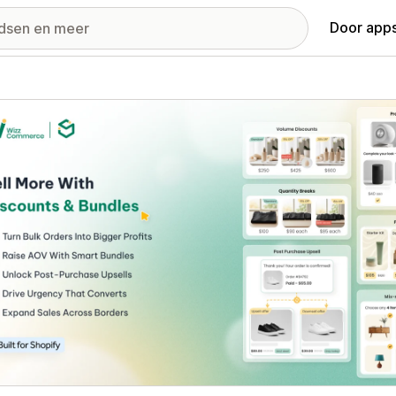
Door apps
ij met uitgelichte afbeeldingen