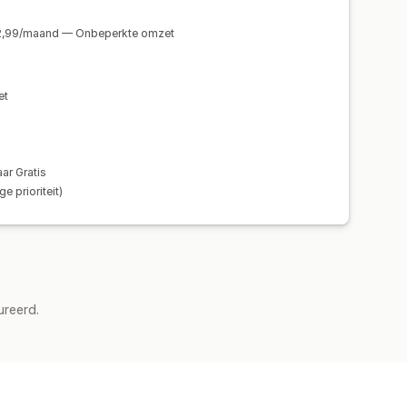
 prijs van één
Abonnementen
amische prijzen
Aangepaste prijzen
12,99/maand — Onbeperkte omzet
et
ar Gratis
e prioriteit)
ureerd.