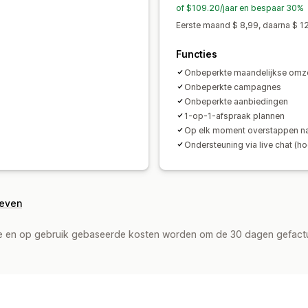
Winkelwagenkortingen
Twee voor de
of $109.20/jaar en bespaar 30%
Bulkprijzen
Groothandelsprijzen
Dyn
Eerste maand $ 8,99, daarna $ 
Functies
Onbeperkte maandelijkse omz
Onbeperkte campagnes
Onbeperkte aanbiedingen
1-op-1-afspraak plannen
Op elk moment overstappen na
Ondersteuning via live chat (hog
geven
de en op gebruik gebaseerde kosten worden om de 30 dagen gefact