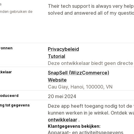
a
Their tech support is always very hel
nden gebruiken de
solved and answered all of my questio
ronnen
Privacybeleid
Tutorial
Deze ontwikkelaar biedt geen directe
kelaar
SnapSell (WizzCommerce)
Website
Cau Giay, Hanoi, 100000, VN
roduceerd
20 mei 2024
ng tot gegevens
Deze app heeft toegang nodig tot d
kunnen werken in je winkel. Ontdek w
ontwikkelaar
.
Klantgegevens bekijken:
Apparaat- en activiteitsgegevens