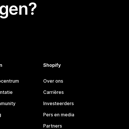
egen?
n
Shopify
pcentrum
Over ons
ntatie
Carrières
mmunity
Investeerders
g
Pers en media
Partners