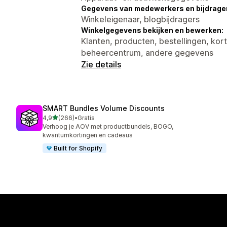
Gegevens van medewerkers en bijdrager
Winkeleigenaar, blogbijdragers
Winkelgegevens bekijken en bewerken:
Klanten, producten, bestellingen, kor
beheercentrum, andere gegevens
Zie details
SMART Bundles Volume Discounts
van 5 sterren
4,9
(266)
•
Gratis
266 recensies in totaal
Verhoog je AOV met productbundels, BOGO,
kwantumkortingen en cadeaus
Built for Shopify