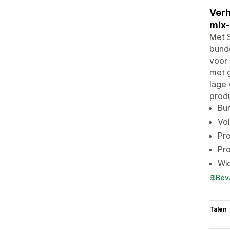
Verh
mix
Met 
bund
voor
met g
lage 
produ
Bu
Vol
Pro
Pr
Wi
Bev
Talen