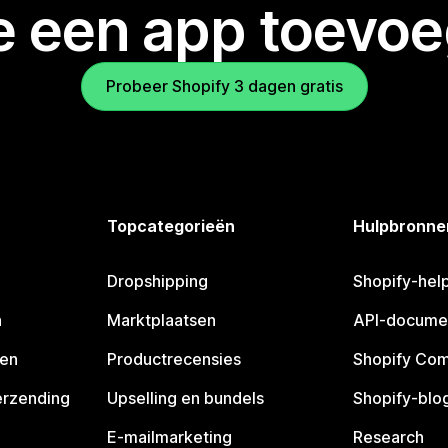
je een app toevo
Probeer Shopify 3 dagen gratis
Topcategorieën
Hulpbronne
Dropshipping
Shopify-hel
n
Marktplaatsen
API-docume
pen
Productrecensies
Shopify Co
erzending
Upselling en bundels
Shopify-blo
E-mailmarketing
Research