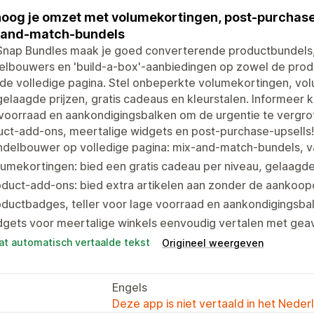
oog je omzet met volumekortingen, post-purchase
-and-match-bundels
Snap Bundles maak je goed converterende productbundels
elbouwers en 'build-a-box'-aanbiedingen op zowel de prod
 de volledige pagina. Stel onbeperkte volumekortingen, v
elaagde prijzen, gratis cadeaus en kleurstalen. Informeer 
voorraad en aankondigingsbalken om de urgentie te vergro
ct-add-ons, meertalige widgets en post-purchase-upsells!
ndelbouwer op volledige pagina: mix-and-match-bundels, v
umekortingen: bied een gratis cadeau per niveau, gelaagde
duct-add-ons: bied extra artikelen aan zonder de aankoop
oductbadges, teller voor lage voorraad en aankondigingsb
dgets voor meertalige winkels eenvoudig vertalen met gea
at automatisch vertaalde tekst
Origineel weergeven
Engels
Deze app is niet vertaald in het Neder