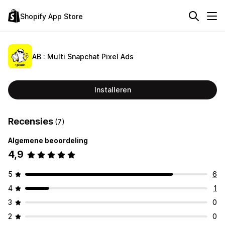
Shopify App Store
AB : Multi Snapchat Pixel Ads
Installeren
Recensies
(7)
Algemene beoordeling
4,9
5
6
4
1
3
0
2
0