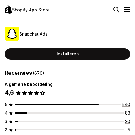
Shopify App Store
Snapchat Ads
Installeren
Recensies
(670)
Algemene beoordeling
4,6
5
540
4
83
3
20
2
5