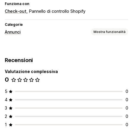
Funziona con
Check-out
Pannello di controllo Shopify
Categorie
Annunci
Mostra funzionalità
Targeting
Pubblico personalizzato
Dispositivo
Comportamento
Recensioni
Targeting tramite IA
Valutazione complessiva
Gestione delle campagne
0
Gestione dei pixel
Analisi delle performance
5
0
Percentuali di clic
Monitoraggio delle conversioni
4
0
3
0
2
0
1
0