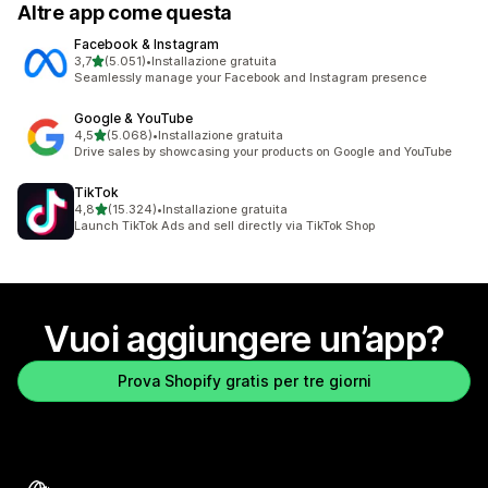
Altre app come questa
Facebook & Instagram
stelle su 5
3,7
(5.051)
•
Installazione gratuita
5051 recensioni totali
Seamlessly manage your Facebook and Instagram presence
Google & YouTube
stelle su 5
4,5
(5.068)
•
Installazione gratuita
5068 recensioni totali
Drive sales by showcasing your products on Google and YouTube
TikTok
stelle su 5
4,8
(15.324)
•
Installazione gratuita
15324 recensioni totali
Launch TikTok Ads and sell directly via TikTok Shop
Vuoi aggiungere un’app?
Prova Shopify gratis per tre giorni