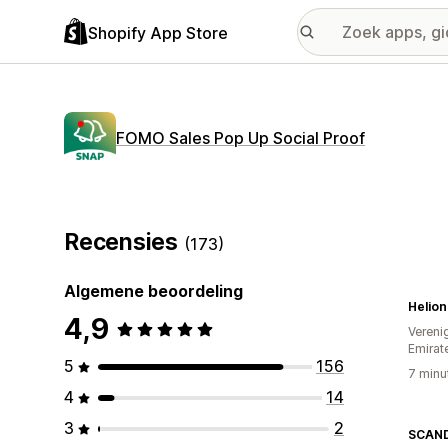
Shopify App Store
FOMO Sales Pop Up Social Proof
Recensies
(173)
Algemene beoordeling
Helion
4,9
Vereni
Emirat
5
156
7 minu
4
14
3
2
SCAND