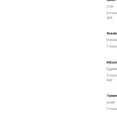
Chili
9 maan
app
Indone
7 minu
Kidzu
Egypt
5 maan
app
Tommy
Israël
7 minu