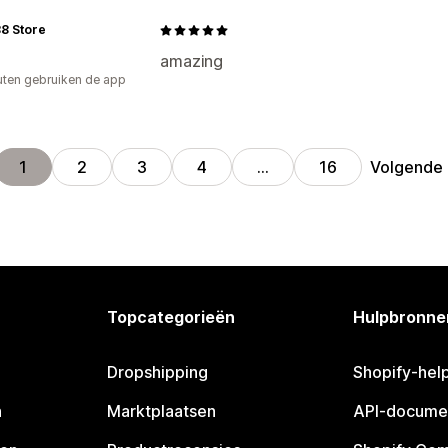
88 Store
amazing
uten gebruiken de app
Volgende
1
2
3
4
…
16
Topcategorieën
Hulpbronne
Dropshipping
Shopify-hel
n
Marktplaatsen
API-docume