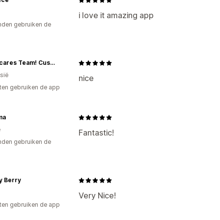
i love it amazing app
den gebruiken de
Sneakcares Team! Custom Sneakers
sië
nice
ten gebruiken de app
ma
e
Fantastic!
den gebruiken de
 Berry
Very Nice!
ten gebruiken de app