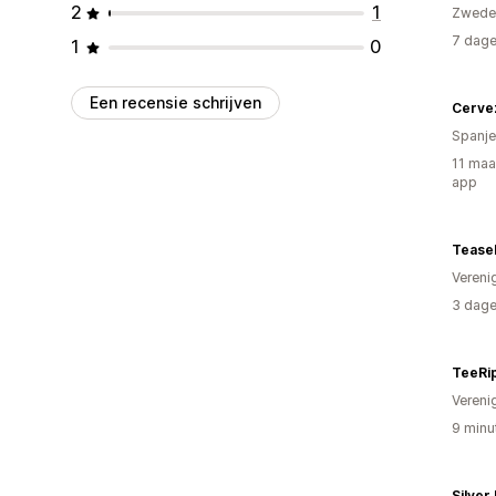
2
1
Zwede
7 dage
1
0
Een recensie schrijven
Cerve
Spanje
11 maa
app
Tease
Vereni
3 dage
TeeRi
Vereni
9 minu
Silver