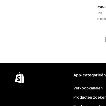
Stylo 
Chili
11 min
App-categorieën
Verkoopkanalen
Producten zoeke