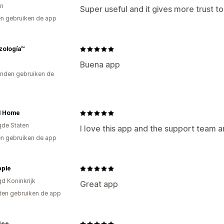
n
Super useful and it gives more trust t
n gebruiken de app
zología™
Buena app
nden gebruiken de
l Home
gde Staten
I love this app and the support team ar
n gebruiken de app
pple
gd Koninkrijk
Great app
ten gebruiken de app
 Ice