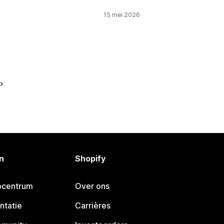
15 mei 2026
n
Shopify
pcentrum
Over ons
ntatie
Carrières