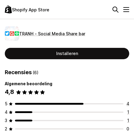
Shopify App Store
TRANH ‑ Social Media Share bar
Installeren
Recensies
(6)
Algemene beoordeling
4,8
5
4
4
1
3
1
2
0