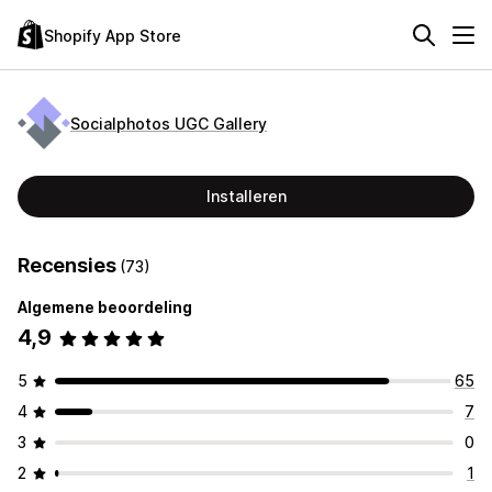
Shopify App Store
Socialphotos UGC Gallery
Installeren
Recensies
(73)
Algemene beoordeling
4,9
5
65
4
7
3
0
2
1