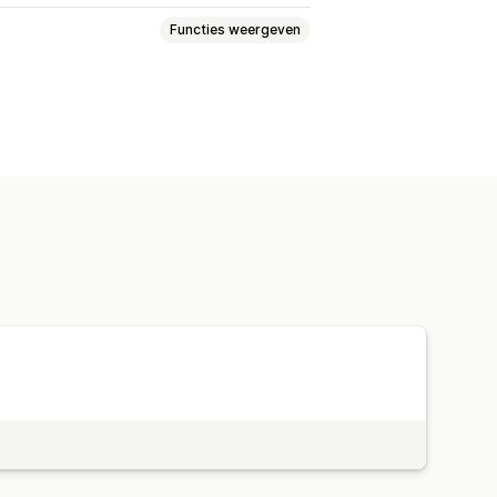
Functies weergeven
el responsief
ge
Productpagina's