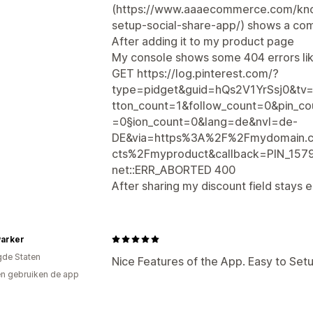
(https://www.aaaecommerce.com/kno
setup-social-share-app/) shows a comp
After adding it to my product page
My console shows some 404 errors like
GET https://log.pinterest.com/?
type=pidget&guid=hQs2V1YrSsj0&tv
tton_count=1&follow_count=0&pin_co
=0§ion_count=0&lang=de&nvl=de-
DE&via=https%3A%2F%2Fmydomain.c
cts%2Fmyproduct&callback=PIN_1579
net::ERR_ABORTED 400
After sharing my discount field stays e
Parker
gde Staten
Nice Features of the App. Easy to Setu
n gebruiken de app