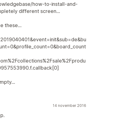
wledgebase/how-to-install-and-
letely different screen...
 these...
=2019040401&event=init&sub=de&bu
unt=0&profile_count=0&board_count
om%2Fcollections%2Fsale%2Fprodu
957553990.f.callback[0]
mpty...
14 november 2016
p.