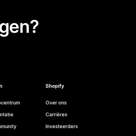
egen?
n
Shopify
pcentrum
Over ons
ntatie
Carrières
mmunity
Investeerders