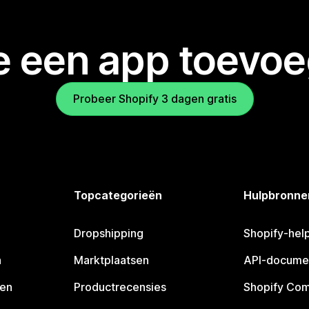
je een app toevo
Probeer Shopify 3 dagen gratis
Topcategorieën
Hulpbronne
Dropshipping
Shopify-hel
n
Marktplaatsen
API-docume
pen
Productrecensies
Shopify Co