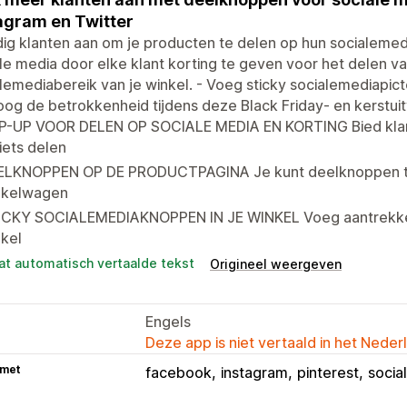
agram en Twitter
g klanten aan om je producten te delen op hun socialemedia
le media door elke klant korting te geven voor het delen v
lemediabereik van je winkel. - Voeg sticky socialemediapic
og de betrokkenheid tijdens deze Black Friday- en kerstui
P-UP VOOR DELEN OP SOCIALE MEDIA EN KORTING Bied klant
iets delen
ELKNOPPEN OP DE PRODUCTPAGINA Je kunt deelknoppen to
nkelwagen
ICKY SOCIALEMEDIAKNOPPEN IN JE WINKEL Voeg aantrekkeli
kel
at automatisch vertaalde tekst
Origineel weergeven
Engels
Deze app is niet vertaald in het Neder
 met
facebook
instagram
pinterest
social