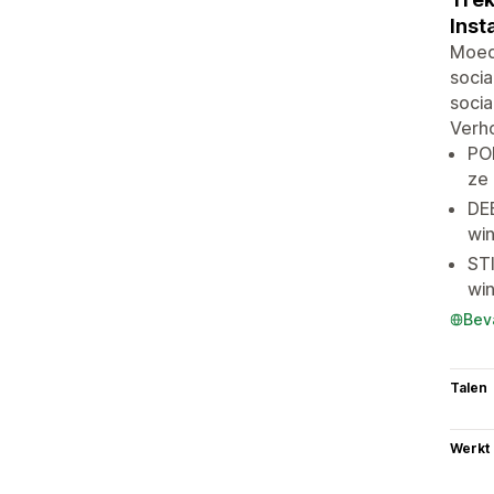
Inst
Moedi
socia
socia
Verho
PO
ze 
DE
wi
ST
win
Bev
Talen
Werkt