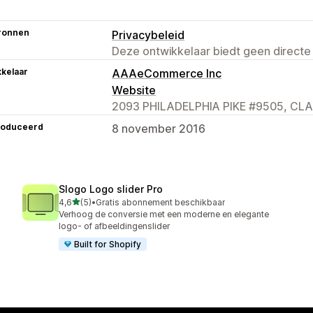
ronnen
Privacybeleid
Deze ontwikkelaar biedt geen directe
kelaar
AAAeCommerce Inc
Website
2093 PHILADELPHIA PIKE #9505, CLA
roduceerd
8 november 2016
Slogo Logo slider Pro
van 5 sterren
4,6
(5)
•
Gratis abonnement beschikbaar
5 recensies in totaal
Verhoog de conversie met een moderne en elegante
logo- of afbeeldingenslider
Built for Shopify