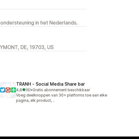
 ondersteuning in het Nederlands.
YMONT, DE, 19703, US
TRANH ‑ Social Media Share bar
van 5 sterren
4,8
(6)
•
Gratis abonnement beschikbaar
6 recensies in totaal
Voeg deelknoppen van 30+ platforms toe aan elke
pagina, elk product, ..