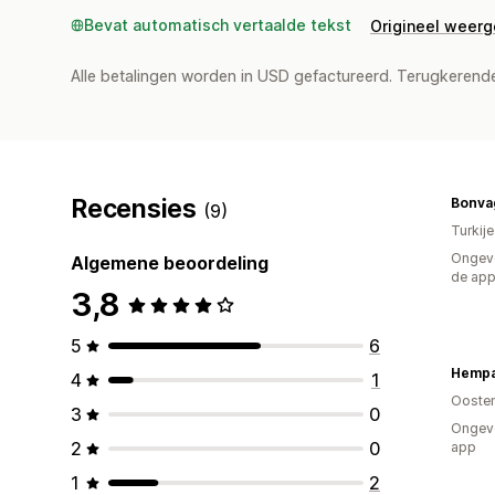
Bevat automatisch vertaalde tekst
Origineel weer
Alle betalingen worden in USD gefactureerd. Terugkeren
Recensies
Bonva
(9)
Turkije
Ongeve
Algemene beoordeling
de ap
3,8
5
6
Hempa
4
1
Oosten
3
0
Ongeve
2
0
app
1
2