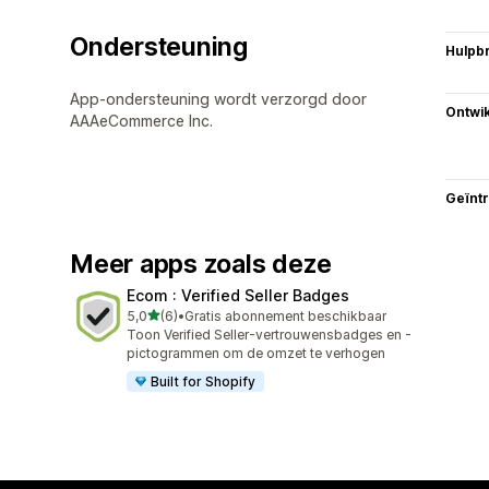
Ondersteuning
Hulpb
App-ondersteuning wordt verzorgd door
Ontwik
AAAeCommerce Inc.
Geïnt
Meer apps zoals deze
Ecom : Verified Seller Badges
van 5 sterren
5,0
(6)
•
Gratis abonnement beschikbaar
6 recensies in totaal
Toon Verified Seller-vertrouwensbadges en -
pictogrammen om de omzet te verhogen
Built for Shopify