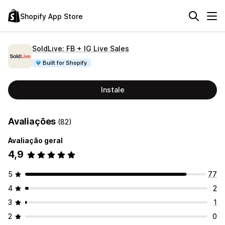
Shopify App Store
SoldLive: FB + IG Live Sales
Built for Shopify
Instale
Avaliações
(82)
Avaliação geral
4,9
5
77
4
2
3
1
2
0