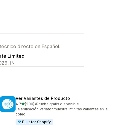
técnico directo en Español.
ate Limited
029, IN
Ver Variantes de Producto
de 5 estrellas
4.7
(200)
•
Prueba gratis disponible
200 reseñas en total
La aplicación Variator muestra infinitas variantes en la
colec
Built for Shopify