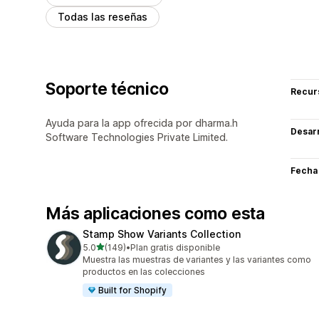
Todas las reseñas
Soporte técnico
Recur
Ayuda para la app ofrecida por dharma.h
Desarr
Software Technologies Private Limited.
Fecha
Más aplicaciones como esta
Stamp Show Variants Collection
de 5 estrellas
5.0
(149)
•
Plan gratis disponible
149 reseñas en total
Muestra las muestras de variantes y las variantes como
productos en las colecciones
Built for Shopify