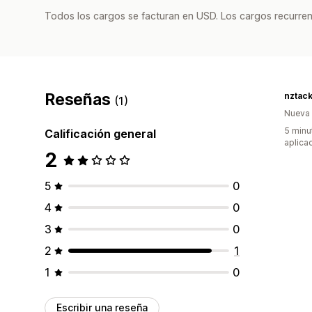
Todos los cargos se facturan en USD. Los cargos recurren
Reseñas
nztac
(1)
Nueva
5 minu
Calificación general
aplica
2
5
0
4
0
3
0
2
1
1
0
Escribir una reseña