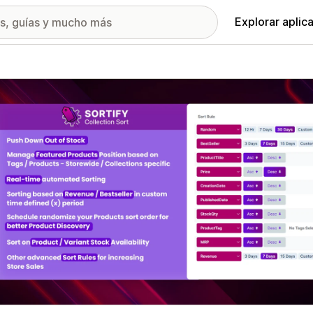
Explorar aplic
ía de imágenes destacadas