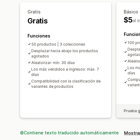
Gratis
Básico
$5
Gratis
al 
Funcio
Funciones
100 pr
50 productos | 3 colecciones
Despla
Desplazar hacia abajo los productos
agota
agotados
Aleator
Aleatorizar: mín. 30 días
Los má
Los más vendidos e ingresos: máx. 7
días
días
Compat
Compatibilidad con la clasificación de
varian
variantes de productos
Prueba g
Contiene texto traducido automáticamente
Mostrar