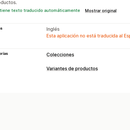
oductos.
tiene texto traducido automáticamente
Mostrar original
as
Inglés
Esta aplicación no está traducida al E
orías
Colecciones
Acciones de clasificación
Variantes de productos
Automatizada
Manual
Reglas person
Personalización
Ocultar productos
Filtros
Lógica condicional
Visualización de 
Gestión de colecciones
Inventario
Actualizaciones en tiempo real
Impor
Disponibilidad de existencias
Segmentos
Visualización de disponibilidad de exi
Actualizaciones automáticas