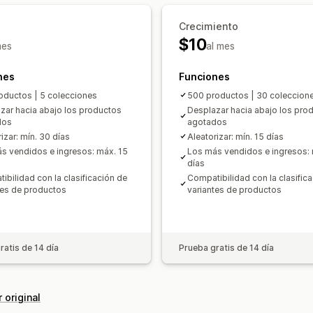
Crecimiento
$10
mes
al mes
nes
Funciones
oductos | 5 colecciones
500 productos | 30 coleccion
zar hacia abajo los productos
Desplazar hacia abajo los pro
dos
agotados
izar: mín. 30 días
Aleatorizar: mín. 15 días
s vendidos e ingresos: máx. 15
Los más vendidos e ingresos: 
días
ibilidad con la clasificación de
Compatibilidad con la clasific
tes de productos
variantes de productos
ratis de 14 día
Prueba gratis de 14 día
 original