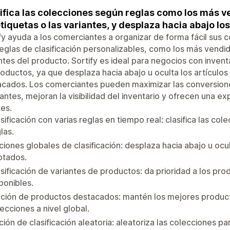
ifica las colecciones según reglas como los más ven
etiquetas o las variantes, y desplaza hacia abajo l
fy ayuda a los comerciantes a organizar de forma fácil sus 
eglas de clasificación personalizables, como los más vendidos
ntes del producto. Sortify es ideal para negocios con inventa
oductos, ya que desplaza hacia abajo u oculta los artículos
cados. Los comerciantes pueden maximizar las conversiones
antes, mejoran la visibilidad del inventario y ofrecen una ex
tes.
sificación con varias reglas en tiempo real: clasifica las col
las.
iones globales de clasificación: desplaza hacia abajo u oc
otados.
sificación de variantes de productos: da prioridad a los pr
ponibles.
ación de productos destacados: mantén los mejores producto
ecciones a nivel global.
ión de clasificación aleatoria: aleatoriza las colecciones p