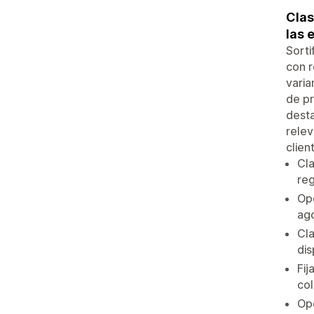
Clas
las 
Sorti
con r
varia
de pr
desta
relev
clien
Cla
reg
Opc
ag
Cla
dis
Fij
col
Opc