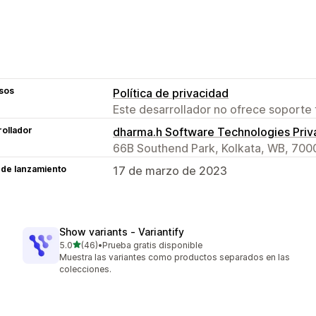
sos
Política de privacidad
Este desarrollador no ofrece soporte 
ollador
dharma.h Software Technologies Priv
66B Southend Park, Kolkata, WB, 700
 de lanzamiento
17 de marzo de 2023
Show variants ‑ Variantify
de 5 estrellas
5.0
(46)
•
Prueba gratis disponible
46 reseñas en total
Muestra las variantes como productos separados en las
colecciones.