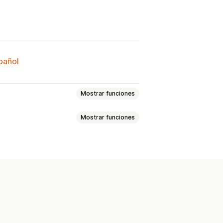
spañol
Mostrar funciones
Mostrar funciones
alizadas
Fijar productos
Bajar
variantes
tar y exportar
Variantes
Etiquetas
stencias