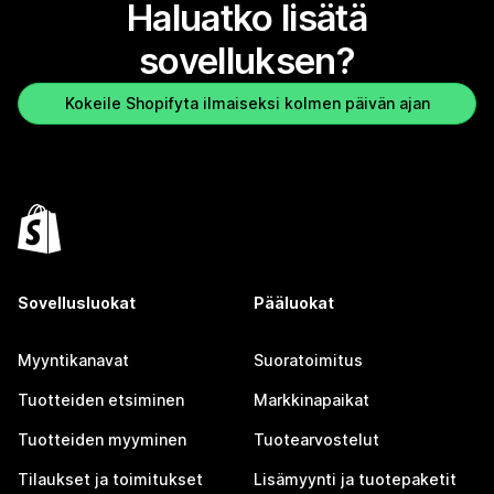
Haluatko lisätä
sovelluksen?
Kokeile Shopifyta ilmaiseksi kolmen päivän ajan
Sovellusluokat
Pääluokat
Myyntikanavat
Suoratoimitus
Tuotteiden etsiminen
Markkinapaikat
Tuotteiden myyminen
Tuotearvostelut
Tilaukset ja toimitukset
Lisämyynti ja tuotepaketit