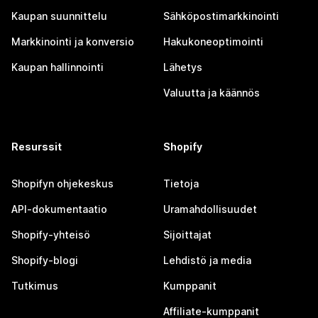
Kaupan suunnittelu
Sähköpostimarkkinointi
Markkinointi ja konversio
Hakukoneoptimointi
Kaupan hallinnointi
Lähetys
Valuutta ja käännös
Resurssit
Shopify
Shopifyn ohjekeskus
Tietoja
API-dokumentaatio
Uramahdollisuudet
Shopify-yhteisö
Sijoittajat
Shopify-blogi
Lehdistö ja media
Tutkimus
Kumppanit
Affiliate-kumppanit