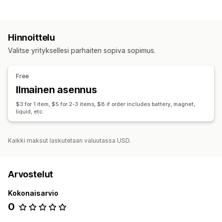
Hinnoittelu
Valitse yrityksellesi parhaiten sopiva sopimus.
Free
Ilmainen asennus
$3 for 1 item, $5 for 2-3 items, $8 if order includes battery, magnet,
liquid, etc.
Kaikki maksut laskutetaan valuutassa USD.
Arvostelut
Kokonaisarvio
0