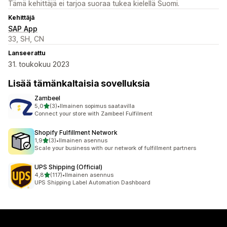
Tämä kehittäjä ei tarjoa suoraa tukea kielellä Suomi.
Kehittäjä
SAP App
33, SH, CN
Lanseerattu
31. toukokuu 2023
Lisää tämänkaltaisia sovelluksia
Zambeel
/ 5 tähteä
5,0
(3)
•
Ilmainen sopimus saatavilla
3 arvostelua yhteensä
Connect your store with Zambeel Fulfilment
Shopify Fulfillment Network
/ 5 tähteä
1,9
(3)
•
Ilmainen asennus
3 arvostelua yhteensä
Scale your business with our network of fulfillment partners
UPS Shipping (Official)
/ 5 tähteä
4,8
(117)
•
Ilmainen asennus
117 arvostelua yhteensä
UPS Shipping Label Automation Dashboard