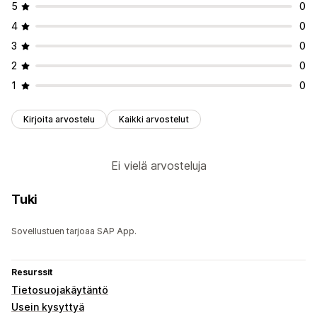
5
0
4
0
3
0
2
0
1
0
Kirjoita arvostelu
Kaikki arvostelut
Ei vielä arvosteluja
Tuki
Sovellustuen tarjoaa SAP App.
Resurssit
Tietosuojakäytäntö
Usein kysyttyä