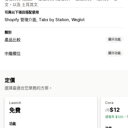
文，以及 土耳其文
可與以下項目搭配使用
Shopify 管理介面
Tabs by Station
Weglot
類別
產品比較
顯示功能
比較工具
中繼欄位
顯示功能
比較表
規格
中繼欄位類型
顯示選項
商品系列
頁面
商品
子類
標準
Metaobjects
布林值
顏色
拖放編輯器
表格版面配置
自訂 CSS
顏色和字型
自訂文字
定價
日期
尺寸
檔案
圖片
文字
數字
評分
參考
網址
產品頁面
行動裝置回應式設計
選擇最適合您業務的方案。
管理工具
資料同步處理
Launch
Core
$12
免費
/月
或每年 $120，
功能