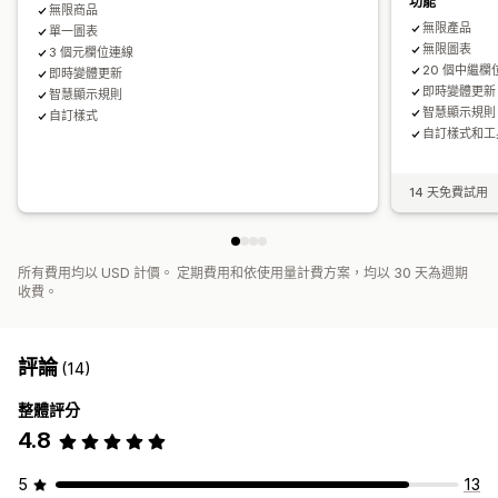
功能
無限商品
無限產品
單一圖表
無限圖表
3 個元欄位連線
20 個中繼欄
即時變體更新
即時變體更新
智慧顯示規則
智慧顯示規則
自訂樣式
自訂樣式和工
14 天免費試用
所有費用均以 USD 計價。 定期費用和依使用量計費方案，均以 30 天為週期
收費。
評論
(14)
整體評分
4.8
5
13