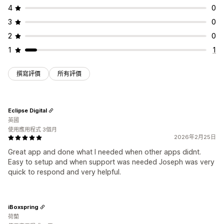
4
0
3
0
2
0
1
1
撰寫評價
所有評價
Eclipse Digital
英國
使用應用程式 3個月
2026年2月25日
Great app and done what I needed when other apps didnt.
Easy to setup and when support was needed Joseph was very
quick to respond and very helpful.
iBoxspring
荷蘭