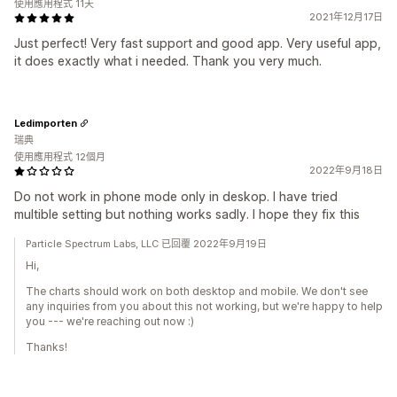
使用應用程式 11天
2021年12月17日
Just perfect! Very fast support and good app. Very useful app,
it does exactly what i needed. Thank you very much.
Ledimporten
瑞典
使用應用程式 12個月
2022年9月18日
Do not work in phone mode only in deskop. I have tried
multible setting but nothing works sadly. I hope they fix this
Particle Spectrum Labs, LLC 已回覆 2022年9月19日
Hi,
The charts should work on both desktop and mobile. We don't see
any inquiries from you about this not working, but we're happy to help
you --- we're reaching out now :)
Thanks!