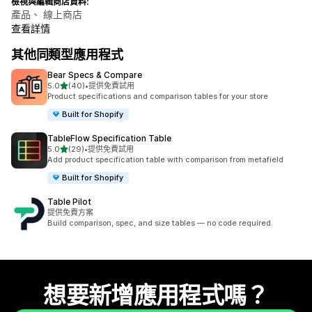
檢視與編輯商店資料:
產品、 線上商店
查看詳情
其他同類型應用程式
Bear Specs & Compare
滿分 5 顆星
5.0
(40)
•
提供免費試用
共有 40 則評價
Product specifications and comparison tables for your store
Built for Shopify
TableFlow Specification Table
滿分 5 顆星
5.0
(29)
•
提供免費試用
共有 29 則評價
Add product specification table with comparison from metafield
Built for Shopify
Table Pilot
提供免費方案
Build comparison, spec, and size tables — no code required.
想要新增應用程式嗎？