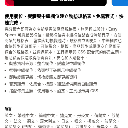
使用欄位、變體與中繼欄位建立動態規格表。免寫程式，快
速完成。
幾分鐘內即可為商店新增專業產品規格表。無需程式設計。Easy
Specs 可將產品欄位、變體欄位與中繼欄位整合成清楚有序、方便
閱讀的規格表。 當顧客切換變體時，規格會立即更新，中繼欄位也
會依類型正確顯示。可依集合、標籤、產品類型或供應商自動顯示
適合的規格表，並透過範本、工具提示與 CSS 配合您的佈景主題。
幫助顧客快速取得所需資訊，安心加入購物車。
動態資料來源：整合欄位、變體與中繼欄位
智慧中繼欄位：依類型正確顯示中繼欄位
即時變體更新：切換變體立即更新資料
智慧顯示：依集合、標籤、類型或供應商自動顯示
搭配佈景主題：使用範本、設定、工具提示與 CSS
語言
英文、 繁體中文、 簡體中文、 捷克文、 丹麥文、 荷蘭文、 芬蘭
文、 法文、 德文、 義大利文、 日文、 韓文、 挪威文、 波蘭文、
葡萄牙文 (巴西)、 葡萄牙文 (葡萄牙)、 西班牙文、 瑞典文、 泰