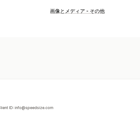
SEOツール
画像とメディア - その他
画像の圧縮
画像のサイズ変更
URLの
パフォーマンスのモニタリング
SEOスコア
監査
分析
競合分析
スピ
Client ID: info@speedsize.com