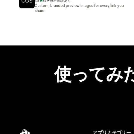
5つ星中
1.8
(2)
•
無料体験あり
合計レビュー数：2件
Custom, branded preview images for every link you
share
使ってみ
アプリカテゴリー