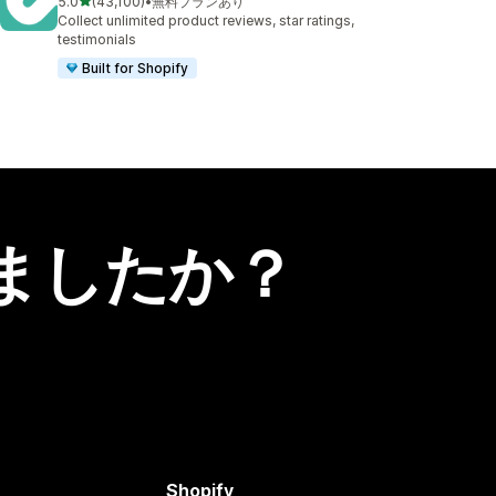
5つ星中
5.0
(43,100)
•
無料プランあり
合計レビュー数：43100件
Collect unlimited product reviews, star ratings,
testimonials
Built for Shopify
ましたか？
Shopify