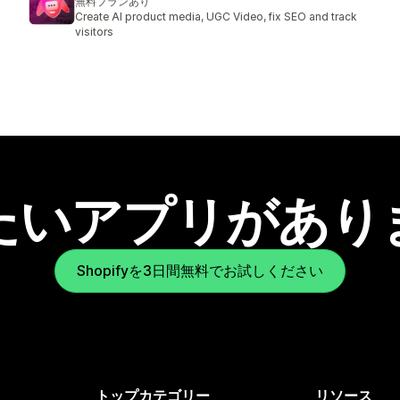
無料プランあり
Create AI product media, UGC Video, fix SEO and track
visitors
たいアプリがあり
Shopifyを3日間無料でお試しください
トップカテゴリー
リソース