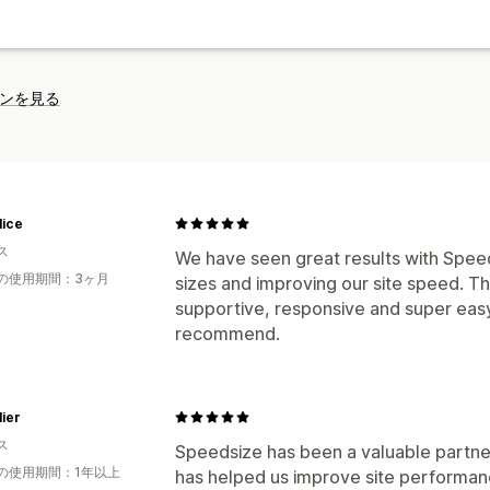
ンを見る
lice
ス
We have seen great results with Speed
の使用期間：3ヶ月
sizes and improving our site speed. T
supportive, responsive and super easy
recommend.
ier
ス
Speedsize has been a valuable partner
の使用期間：1年以上
has helped us improve site performan