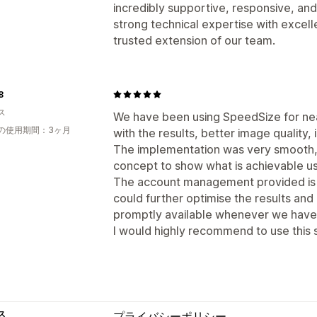
incredibly supportive, responsive, an
strong technical expertise with excel
trusted extension of our team.
8
ス
We have been using SpeedSize for ne
の使用期間：3ヶ月
with the results, better image quality,
The implementation was very smooth,
concept to show what is achievable us
The account management provided is
could further optimise the results an
promptly available whenever we have
I would highly recommend to use this 
ス
プライバシーポリシー