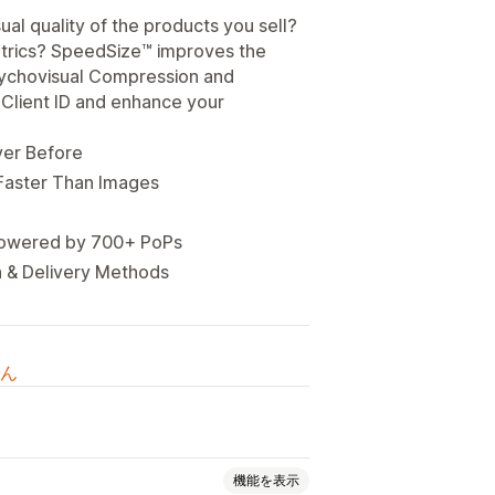
al quality of the products you sell?
etrics? SpeedSize™ improves the
ychovisual Compression and
 Client ID and enhance your
ver Before
Faster Than Images
 Powered by 700+ PoPs
n & Delivery Methods
ん
機能を表示