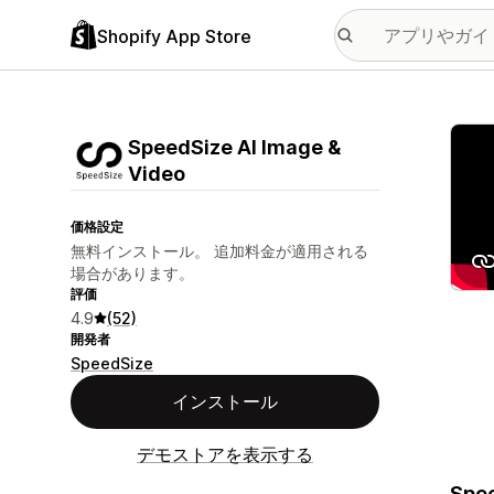
Shopify App Store
特集
SpeedSize AI Image &
Video
価格設定
無料インストール。 追加料金が適用される
場合があります。
評価
4.9
(52)
開発者
SpeedSize
インストール
デモストアを表示する
Spee