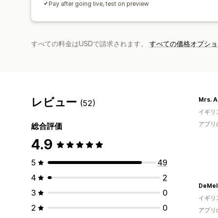
Pay after going live, test on preview
すべての料金はUSDで請求されます。
すべての価格オプショ
レビュー
Mrs. A
(52)
イギリ
アプリ
総合評価
4.9
5
49
4
2
DeMell
3
0
イギリ
2
0
アプリ