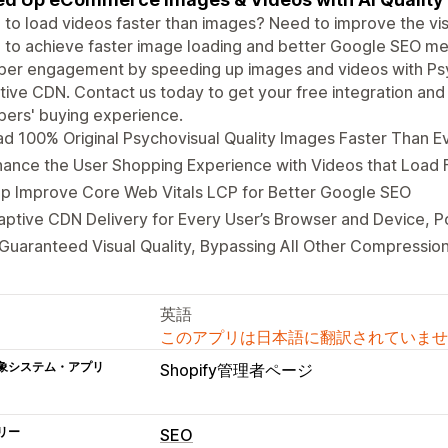
to load videos faster than images? Need to improve the visu
 to achieve faster image loading and better Google SEO m
per engagement by speeding up images and videos with Ps
ive CDN. Contact us today to get your free integration and
ers' buying experience.
d 100% Original Psychovisual Quality Images Faster Than E
ance the User Shopping Experience with Videos that Load 
lp Improve Core Web Vitals LCP for Better Google SEO
aptive CDN Delivery for Every User’s Browser and Device,
Guaranteed Visual Quality, Bypassing All Other Compressio
英語
このアプリは日本語に翻訳されていませ
象システム・アプリ
Shopify管理者ページ
リー
SEO