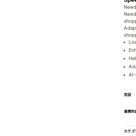
Need 
Need
shop
Adapt
shopp
Loa
Enh
He
Ad
AI-
言語
連携対
カテゴ