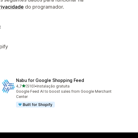
privacidade
do programador.
:
pify
Nabu for Google Shopping Feed
de 5 estrelas
4,7
(510)
•
Instalação gratuita
510 total de avaliações
Google Feed AI to boost sales from Google Merchant
Center
Built for Shopify