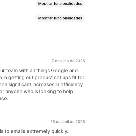
Mostrar funcionalidades
Mostrar funcionalidades
rodutos
Seleção de produtos
Fórmulas personalizadas
sonalizadas
Feeds localizados
amento de coleções
7 de julho de 2026
ur team with all things Google and
in getting out product set ups fit for
tos
 significant increases in efficiency
r anyone who is looking to help
nce.
16 de abril de 2026
ds to emails extremely quickly.