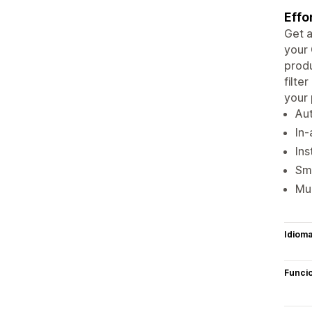
Effo
Get a
your
produ
filte
your 
Au
In-
In
Sma
Mul
Idiom
Funci