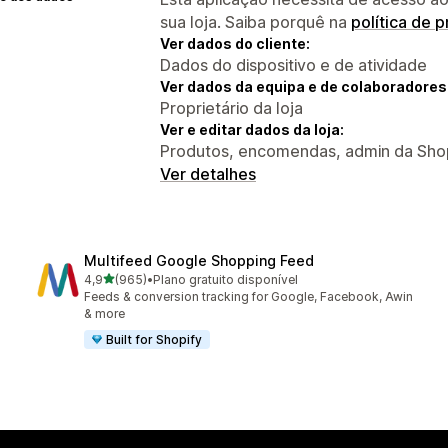
sua loja. Saiba porquê na
política de 
Ver dados do cliente:
Dados do dispositivo e de atividade
Ver dados da equipa e de colaboradores
Proprietário da loja
Ver e editar dados da loja:
Produtos, encomendas, admin da Sho
Ver detalhes
Multifeed Google Shopping Feed
de 5 estrelas
4,9
(965)
•
Plano gratuito disponível
965 total de avaliações
Feeds & conversion tracking for Google, Facebook, Awin
& more
Built for Shopify