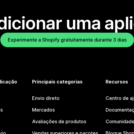
dicionar uma apl
Experimente a Shopify gratuitamente durante 3 dias
licação
Principais categorias
Recursos
Envio direto
Centro de a
os
Mercados
Documentaç
Avaliações de produtos
Comunidade
vio
Vendas superiores e pacotes
Blogue Shop