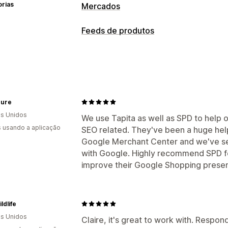
orias
Mercados
Gestão de listagens
Feeds de produtos
Automatização de feeds
Feeds de p
Personalização de feeds
Moeda local
Tradução de feeds
Filtragem de atributos
Metacampos
Etiquetas personalizadas
Regras per
Várias moedas
Multilingue
Direcion
ipure
s Unidos
Gestão de feeds
We use Tapita as well as SPD to help o
s usando a aplicação
SEO related. They've been a huge help 
Validação de erros
Seleção de produ
Google Merchant Center and we've seen
with Google. Highly recommend SPD fo
improve their Google Shopping prese
ldlife
s Unidos
Claire, it's great to work with. Respon