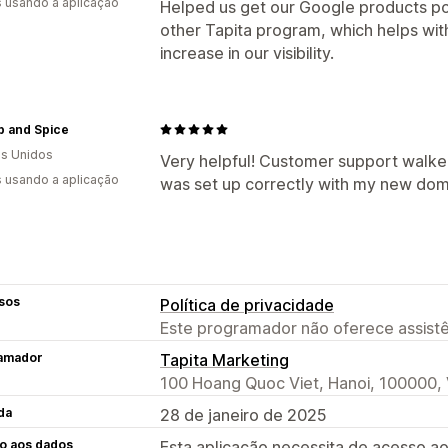
s usando a aplicação
Helped us get our Google products po
other Tapita program, which helps wi
increase in our visibility.
p and Spice
s Unidos
Very helpful! Customer support walke
s usando a aplicação
was set up correctly with my new dom
sos
Política de privacidade
Este programador não oferece assistê
amador
Tapita Marketing
100 Hoang Quoc Viet, Hanoi, 100000,
da
28 de janeiro de 2025
o aos dados
Esta aplicação necessita de acesso ao