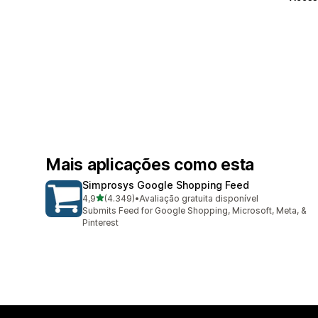
Mais aplicações como esta
Simprosys Google Shopping Feed
de 5 estrelas
4,9
(4.349)
•
Avaliação gratuita disponível
4349 total de avaliações
Submits Feed for Google Shopping, Microsoft, Meta, &
Pinterest