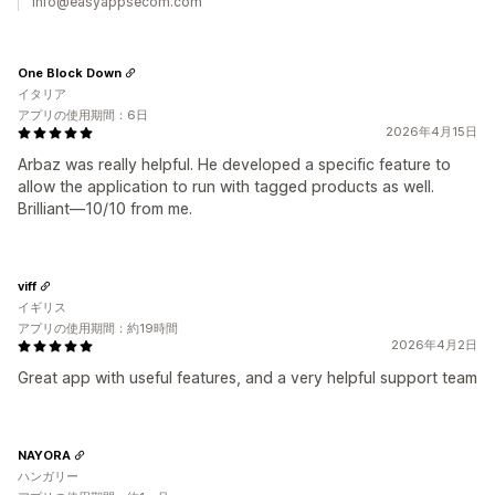
info@easyappsecom.com
One Block Down
イタリア
アプリの使用期間：6日
2026年4月15日
Arbaz was really helpful. He developed a specific feature to
allow the application to run with tagged products as well.
Brilliant—10/10 from me.
viff
イギリス
アプリの使用期間：約19時間
2026年4月2日
Great app with useful features, and a very helpful support team
NAYORA
ハンガリー