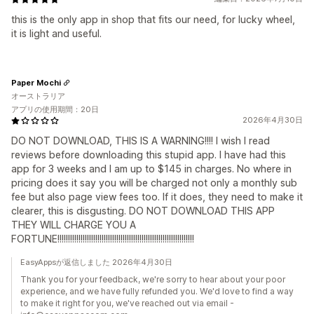
this is the only app in shop that fits our need, for lucky wheel,
it is light and useful.
Paper Mochi
オーストラリア
アプリの使用期間：20日
2026年4月30日
DO NOT DOWNLOAD, THIS IS A WARNING!!!! I wish I read
reviews before downloading this stupid app. I have had this
app for 3 weeks and I am up to $145 in charges. No where in
pricing does it say you will be charged not only a monthly sub
fee but also page view fees too. If it does, they need to make it
clearer, this is disgusting. DO NOT DOWNLOAD THIS APP
THEY WILL CHARGE YOU A
FORTUNE!!!!!!!!!!!!!!!!!!!!!!!!!!!!!!!!!!!!!!!!!!!!!!!!!!!!!!!!!!!!!!!!!
EasyAppsが返信しました 2026年4月30日
Thank you for your feedback, we're sorry to hear about your poor
experience, and we have fully refunded you. We'd love to find a way
to make it right for you, we've reached out via email -