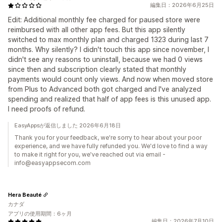
編集日：2026年6月25日
Edit: Additional monthly fee charged for paused store were
reimbursed with all other app fees. But this app silently
switched to max monthly plan and charged 1323 during last 7
months. Why silently? I didn't touch this app since november, I
didn't see any reasons to uninstall, because we had 0 views
since then and subscription clearly stated that monthly
payments would count only views. And now when moved store
from Plus to Advanced both got charged and I've analyzed
spending and realized that half of app fees is this unused app.
I need proofs of refund.
EasyAppsが返信しました 2026年6月18日
Thank you for your feedback, we're sorry to hear about your poor
experience, and we have fully refunded you. We'd love to find a way
to make it right for you, we've reached out via email -
info@easyappsecom.com
Hera Beauté
カナダ
アプリの使用期間：6ヶ月
編集日：2026年7月10日