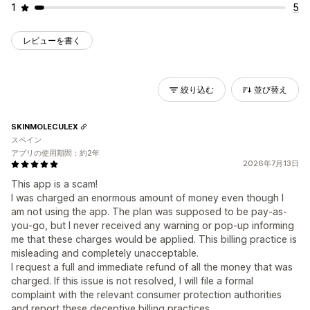
1
5
レビューを書く
絞り込む
並び替え
SKINMOLECULEX
スペイン
アプリの使用期間：約2年
2026年7月13日
This app is a scam!
I was charged an enormous amount of money even though I
am not using the app. The plan was supposed to be pay-as-
you-go, but I never received any warning or pop-up informing
me that these charges would be applied. This billing practice is
misleading and completely unacceptable.
I request a full and immediate refund of all the money that was
charged. If this issue is not resolved, I will file a formal
complaint with the relevant consumer protection authorities
and report these deceptive billing practices.