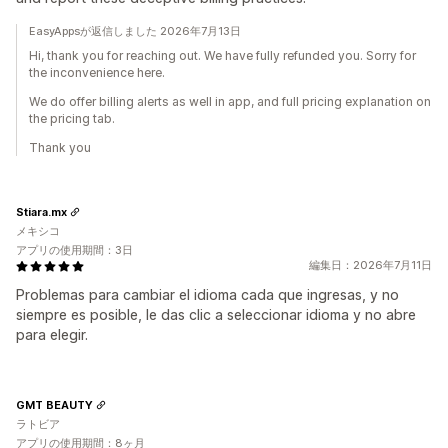
EasyAppsが返信しました 2026年7月13日
Hi, thank you for reaching out. We have fully refunded you. Sorry for
the inconvenience here.
We do offer billing alerts as well in app, and full pricing explanation on
the pricing tab.
Thank you
Stiara.mx
メキシコ
アプリの使用期間：3日
編集日：2026年7月11日
Problemas para cambiar el idioma cada que ingresas, y no
siempre es posible, le das clic a seleccionar idioma y no abre
para elegir.
GMT BEAUTY
ラトビア
アプリの使用期間：8ヶ月