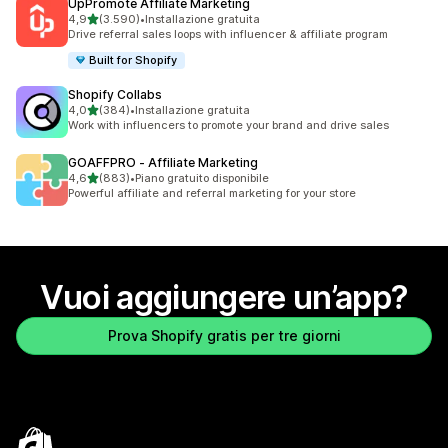
UpPromote Affiliate Marketing
stelle su 5
4,9
(3.590)
•
Installazione gratuita
3590 recensioni totali
Drive referral sales loops with influencer & affiliate program
Built for Shopify
Shopify Collabs
stelle su 5
4,0
(384)
•
Installazione gratuita
384 recensioni totali
Work with influencers to promote your brand and drive sales
GOAFFPRO ‑ Affiliate Marketing
stelle su 5
4,6
(883)
•
Piano gratuito disponibile
883 recensioni totali
Powerful affiliate and referral marketing for your store
Vuoi aggiungere un’app?
Prova Shopify gratis per tre giorni