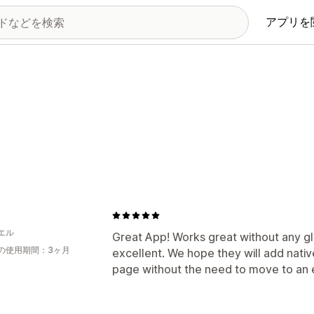
アプリを
エル
Great App! Works great without any gli
の使用期間：3ヶ月
excellent. We hope they will add nati
page without the need to move to an 